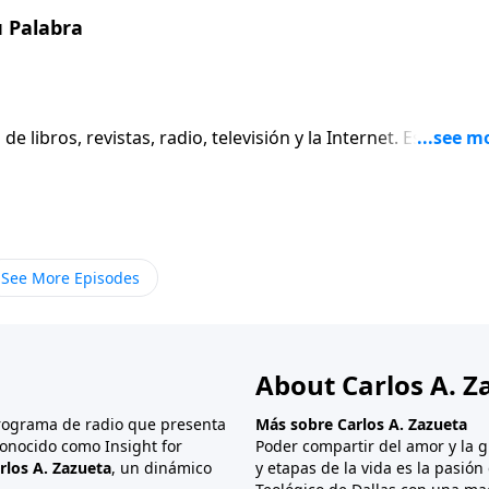
la Palabra de Dios a fin de desarrollar en nuestros jóvenes
u Palabra
los embates de estas fieras salvajes que habitan en la jungl
esto de su existencia en esta tierra inhóspita.
libros, revistas, radio, televisión y la Internet. Estos
inútil, que muchas veces en vez de ayudarnos, nos hace
 conceptos básicos de la vida cristiana. El conocimiento
uy a menudo no está en nosotros. Escuchamos enseñanzas
os un libro cristiano muy significativo, pero no afecta
 un buen creyente, pero no se nos queda en la mente. Sin
See More Episodes
mple el deseo que Dios tiene para Sus hijos. . . Dios quier
e cambiemos y crezcamos. Pero ¿cómo hacer la transición 
la verdad en acción?
About Carlos A. Z
programa de radio que presenta
Más sobre Carlos A. Zazueta
onocido como Insight for
Poder compartir del amor y la g
rlos A. Zazueta
, un dinámico
y etapas de la vida es la pasió