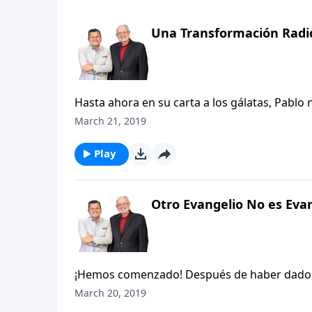
Una Transformación Radi
Hasta ahora en su carta a los gálatas, Pablo 
por el cual todas las opiniones humanas deb
March 21, 2019
Pero, ¿de dónde lo obtuvo Pablo? ¿Fue acaso
mano caducado sin ninguna autoridad origina
Play
evidentemente sostenían los falsos maestros?
Jesucristo, Pablo presenta evidencia de su p
Otro Evangelio No es Eva
¡Hemos comenzado! Después de haber dado u
estudiar esta carta versículo por versículo.
March 20, 2019
cordialidad al escribir esta carta. Tal como 