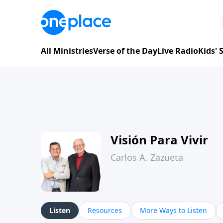
All Ministries
Verse of the Day
Live Radio
Kids'
Visión Para Vivir
Carlos A. Zazueta
Listen
Resources
More Ways to Listen