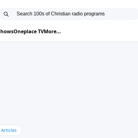
 Shows
Oneplace TV
More...
Articles