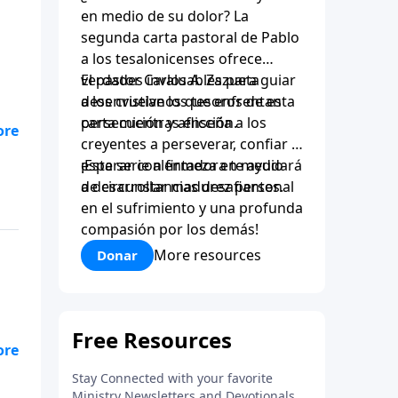
en medio de su dolor? La
segunda carta pastoral de Pablo
a los tesalonicenses ofrece
verdades invaluables para guiar
El pastor Carlos A. Zazueta
a los cristianos que enfrentan
desenvuelve los tesoros de esta
persecución y aflicción.
carta mientras enseña a los
o
creyentes a perseverar, confiar y
.
esperar con firmeza en medio
¡Esta serie alentadora te ayudará
de circunstancias desafiantes.
a desarrollar madurez personal
en el sufrimiento y una profunda
compasión por los demás!
More resources
Donar
ni