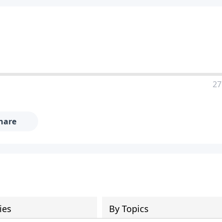
27
hare
ies
By Topics