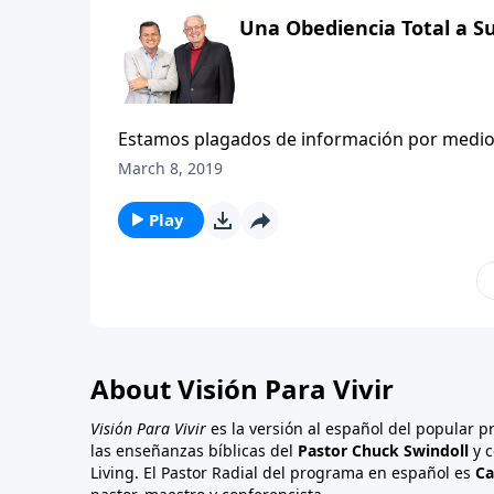
preguntas, busquemos dirección y aliento de 
Una Obediencia Total a S
un carácter piadoso que les permita resistir 
de la escuela y puedan permanecer firmes el r
Estamos plagados de información por medio de 
medios nos abruman con un contenido útil e 
March 8, 2019
desviarnos—inclusive, hasta olvidarnos de los
bíblico está alrededor de nosotros, pero m
Play
bíblicas, pero las olvidamos muy pronto; leem
nuestra vidas; recibimos el sabio consejo de
embargo, el conocimiento sin aplicación no cu
que apliquemos lo que aprendamos, para qu
la cabeza al corazón? ¿Cómo podemos poner 
About Visión Para Vivir
Visión Para Vivir
es la versión al español del popular 
las enseñanzas bíblicas del
Pastor Chuck Swindoll
y c
Living. El Pastor Radial del programa en español es
Ca