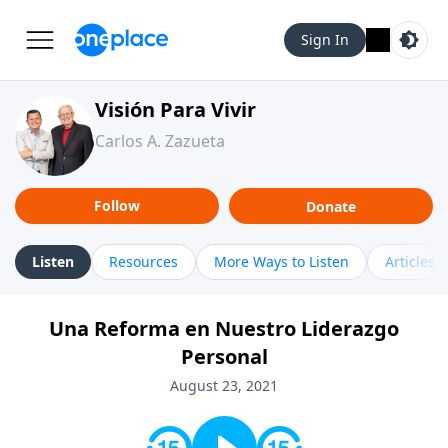
Sign In
Visión Para Vivir
Carlos A. Zazueta
Follow
Donate
Listen
Resources
More Ways to Listen
Articles
Una Reforma en Nuestro Liderazgo
Personal
August 23, 2021