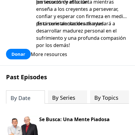
persecución y aflicción.
los tesoros de esta carta mientras
enseña a los creyentes a perseverar,
confiar y esperar con firmeza en medio
de circunstancias desafiantes.
¡Esta serie alentadora te ayudará a
desarrollar madurez personal en el
sufrimiento y una profunda compasión
por los demás!
More resources
Donar
Past Episodes
By Series
By Topics
By Date
Se Busca: Una Mente Piadosa