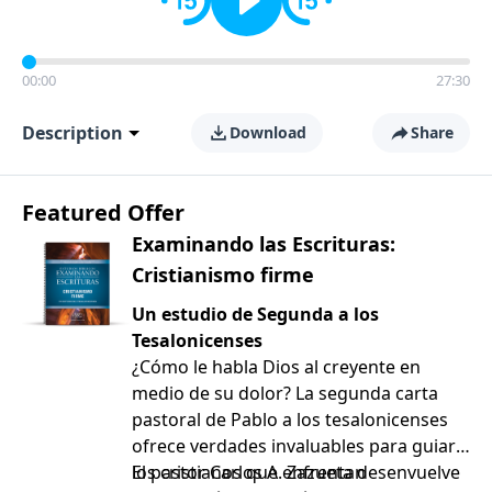
00:00
27:30
Description
Download
Share
Featured Offer
Examinando las Escrituras:
Cristianismo firme
Un estudio de Segunda a los
Tesalonicenses
¿Cómo le habla Dios al creyente en
medio de su dolor? La segunda carta
pastoral de Pablo a los tesalonicenses
ofrece verdades invaluables para guiar a
los cristianos que enfrentan
El pastor Carlos A. Zazueta desenvuelve