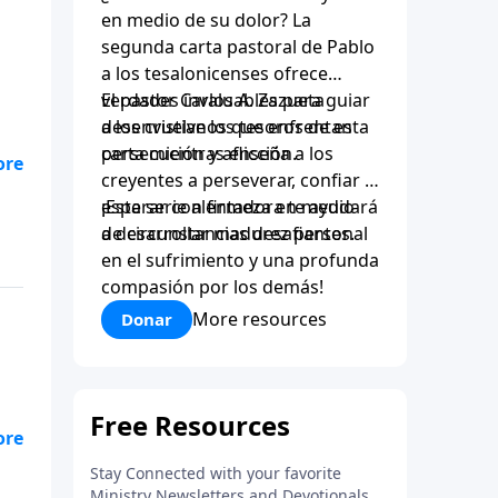
en medio de su dolor? La
segunda carta pastoral de Pablo
a los tesalonicenses ofrece
verdades invaluables para guiar
El pastor Carlos A. Zazueta
a los cristianos que enfrentan
desenvuelve los tesoros de esta
persecución y aflicción.
carta mientras enseña a los
creyentes a perseverar, confiar y
esperar con firmeza en medio
¡Esta serie alentadora te ayudará
tio
de circunstancias desafiantes.
a desarrollar madurez personal
en el sufrimiento y una profunda
compasión por los demás!
More resources
Donar
 un