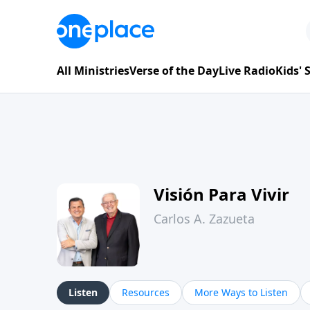
All Ministries
Verse of the Day
Live Radio
Kids'
Visión Para Vivir
Carlos A. Zazueta
Listen
Resources
More Ways to Listen