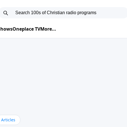
 Shows
Oneplace TV
More...
Articles