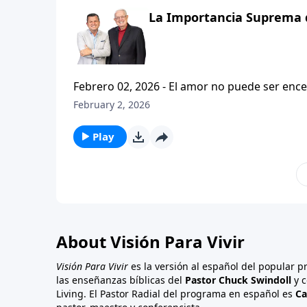
La Importancia Suprema d
Febrero 02, 2026 - El amor no puede ser enc
de nuestro propio interes o beneficio. La Biblia dice que Dios ha derramado en nosotros Su amor, por lo
February 2, 2026
tanto, si es posible amar a Dios y amar al p
caracter de Cristo en nosotros? Hoy, en Vision
Play
mensaje titulado: "La importancia suprema d
About Visión Para Vivir
Visión Para Vivir
es la versión al español del popular 
las enseñanzas bíblicas del
Pastor Chuck Swindoll
y c
Living. El Pastor Radial del programa en español es
Ca