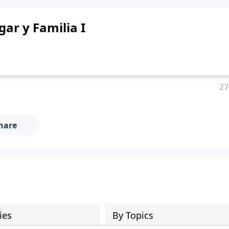
ar y Familia I
27
hare
ies
By Topics