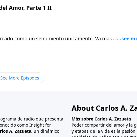
el Amor, Parte 1 II
errado como un sentimiento unicamente. Va mas alla inclus
rojimo. Sin embargo, por que nos cuesta tanto demostrar es
 Para Vivir, el pastor Carlos A. Zazueta continuara con el
el amor".
See More Episodes
About Carlos A. Z
programa de radio que presenta
Más sobre Carlos A. Zazueta
onocido como Insight for
Poder compartir del amor y la g
rlos A. Zazueta
, un dinámico
y etapas de la vida es la pasió