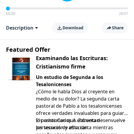
00:00
28:07
Description
Download
Share
Featured Offer
Examinando las Escrituras:
Cristianismo firme
Un estudio de Segunda a los
Tesalonicenses
¿Cómo le habla Dios al creyente en
medio de su dolor? La segunda carta
pastoral de Pablo a los tesalonicenses
ofrece verdades invaluables para guiar a
los cristianos que enfrentan
El pastor Carlos A. Zazueta desenvuelve
persecución y aflicción.
los tesoros de esta carta mientras