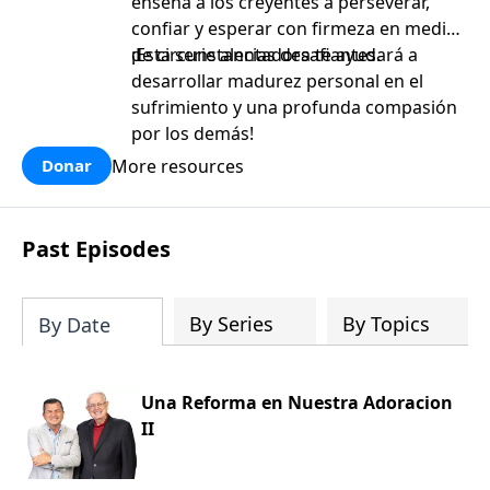
enseña a los creyentes a perseverar,
confiar y esperar con firmeza en medio
de circunstancias desafiantes.
¡Esta serie alentadora te ayudará a
desarrollar madurez personal en el
sufrimiento y una profunda compasión
por los demás!
More resources
Donar
Past Episodes
By Series
By Topics
By Date
Una Reforma en Nuestra Adoracion
II