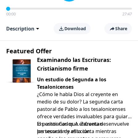
00:00
27:47
Description
Download
Share
Featured Offer
Examinando las Escrituras:
Cristianismo firme
Un estudio de Segunda a los
Tesalonicenses
¿Cómo le habla Dios al creyente en
medio de su dolor? La segunda carta
pastoral de Pablo a los tesalonicenses
ofrece verdades invaluables para guiar a
los cristianos que enfrentan
El pastor Carlos A. Zazueta desenvuelve
persecución y aflicción.
los tesoros de esta carta mientras