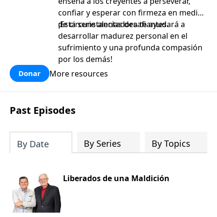
enseña a los creyentes a perseverar,
confiar y esperar con firmeza en medio
de circunstancias desafiantes.
¡Esta serie alentadora te ayudará a
desarrollar madurez personal en el
sufrimiento y una profunda compasión
por los demás!
More resources
Donar
Past Episodes
By Series
By Topics
By Date
Liberados de una Maldición