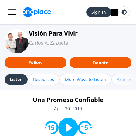
Sign In
Visión Para Vivir
Carlos A. Zazueta
Follow
Donate
Listen
Resources
More Ways to Listen
Articles
Una Promesa Confiable
April 30, 2019