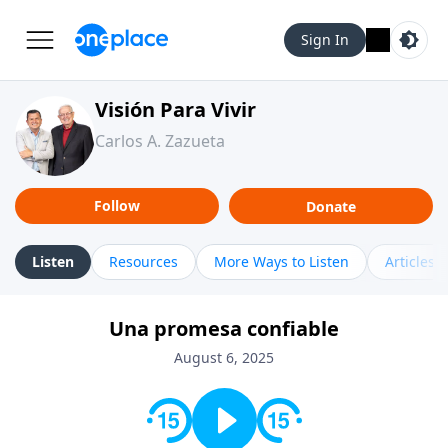
Sign In
Visión Para Vivir
Carlos A. Zazueta
Follow
Donate
Listen
Resources
More Ways to Listen
Articles
Una promesa confiable
August 6, 2025