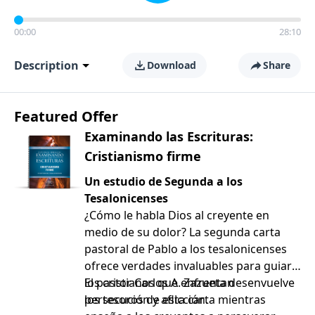
00:00
28:10
Description
Download
Share
Featured Offer
Examinando las Escrituras:
Cristianismo firme
Un estudio de Segunda a los
Tesalonicenses
¿Cómo le habla Dios al creyente en
medio de su dolor? La segunda carta
pastoral de Pablo a los tesalonicenses
ofrece verdades invaluables para guiar a
los cristianos que enfrentan
El pastor Carlos A. Zazueta desenvuelve
persecución y aflicción.
los tesoros de esta carta mientras