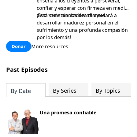
enseña a los creyentes a perseverar,
confiar y esperar con firmeza en medio
de circunstancias desafiantes.
¡Esta serie alentadora te ayudará a
desarrollar madurez personal en el
sufrimiento y una profunda compasión
por los demás!
More resources
Donar
Past Episodes
By Series
By Topics
By Date
Una promesa confiable