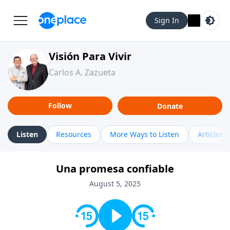
Sign In
Visión Para Vivir
Carlos A. Zazueta
Follow
Donate
Listen
Resources
More Ways to Listen
Articles
Una promesa confiable
August 5, 2025