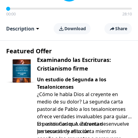
00:00
28:10
Description
Download
Share
Featured Offer
Examinando las Escrituras:
Cristianismo firme
Un estudio de Segunda a los
Tesalonicenses
¿Cómo le habla Dios al creyente en
medio de su dolor? La segunda carta
pastoral de Pablo a los tesalonicenses
ofrece verdades invaluables para guiar a
los cristianos que enfrentan
El pastor Carlos A. Zazueta desenvuelve
persecución y aflicción.
los tesoros de esta carta mientras