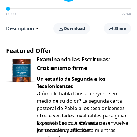
00:00
27:44
Description
Download
Share
Featured Offer
Examinando las Escrituras:
Cristianismo firme
Un estudio de Segunda a los
Tesalonicenses
¿Cómo le habla Dios al creyente en
medio de su dolor? La segunda carta
pastoral de Pablo a los tesalonicenses
ofrece verdades invaluables para guiar a
los cristianos que enfrentan
El pastor Carlos A. Zazueta desenvuelve
persecución y aflicción.
los tesoros de esta carta mientras