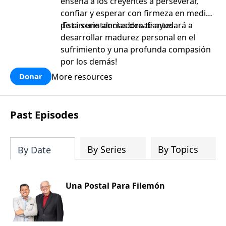
enseña a los creyentes a perseverar,
confiar y esperar con firmeza en medio
de circunstancias desafiantes.
¡Esta serie alentadora te ayudará a
desarrollar madurez personal en el
sufrimiento y una profunda compasión
por los demás!
More resources
Donar
Past Episodes
By Series
By Topics
By Date
Una Postal Para Filemón