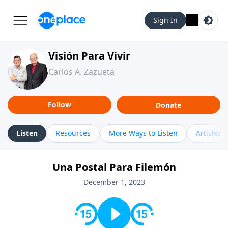
Sign In
Visión Para Vivir
Carlos A. Zazueta
Follow
Donate
Listen
Resources
More Ways to Listen
Articles
Una Postal Para Filemón
December 1, 2023