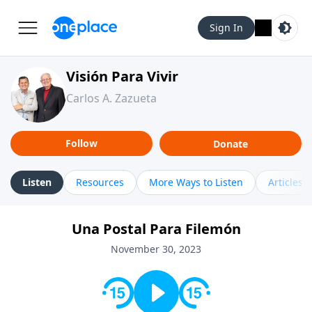
Sign In
Visión Para Vivir
Carlos A. Zazueta
Follow
Donate
Listen
Resources
More Ways to Listen
Articles
Una Postal Para Filemón
November 30, 2023