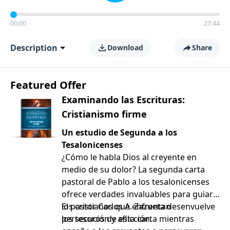
00:00
27:44
Description
Download
Share
Featured Offer
Examinando las Escrituras:
Cristianismo firme
Un estudio de Segunda a los
Tesalonicenses
¿Cómo le habla Dios al creyente en
medio de su dolor? La segunda carta
pastoral de Pablo a los tesalonicenses
ofrece verdades invaluables para guiar a
los cristianos que enfrentan
El pastor Carlos A. Zazueta desenvuelve
persecución y aflicción.
los tesoros de esta carta mientras