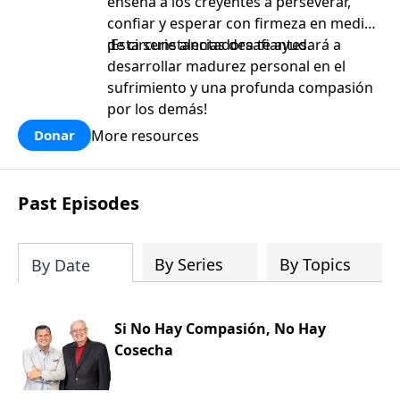
enseña a los creyentes a perseverar,
confiar y esperar con firmeza en medio
de circunstancias desafiantes.
¡Esta serie alentadora te ayudará a
desarrollar madurez personal en el
sufrimiento y una profunda compasión
por los demás!
More resources
Donar
Past Episodes
By Series
By Topics
By Date
Si No Hay Compasión, No Hay
Cosecha