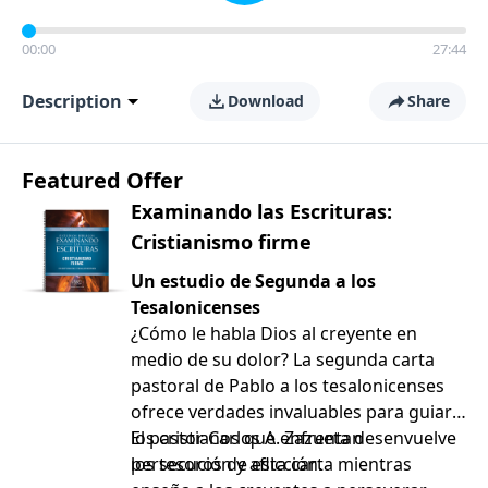
00:00
27:44
Description
Download
Share
Featured Offer
Examinando las Escrituras:
Cristianismo firme
Un estudio de Segunda a los
Tesalonicenses
¿Cómo le habla Dios al creyente en
medio de su dolor? La segunda carta
pastoral de Pablo a los tesalonicenses
ofrece verdades invaluables para guiar a
los cristianos que enfrentan
El pastor Carlos A. Zazueta desenvuelve
persecución y aflicción.
los tesoros de esta carta mientras