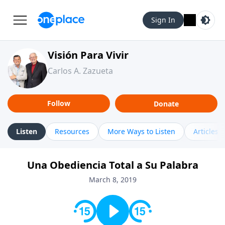
Sign In
Visión Para Vivir
Carlos A. Zazueta
Follow
Donate
Listen
Resources
More Ways to Listen
Articles
Una Obediencia Total a Su Palabra
March 8, 2019