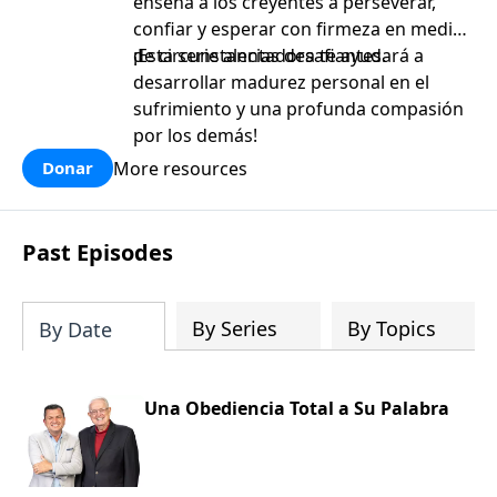
enseña a los creyentes a perseverar,
confiar y esperar con firmeza en medio
de circunstancias desafiantes.
¡Esta serie alentadora te ayudará a
desarrollar madurez personal en el
sufrimiento y una profunda compasión
por los demás!
More resources
Donar
Past Episodes
By Series
By Topics
By Date
Una Obediencia Total a Su Palabra