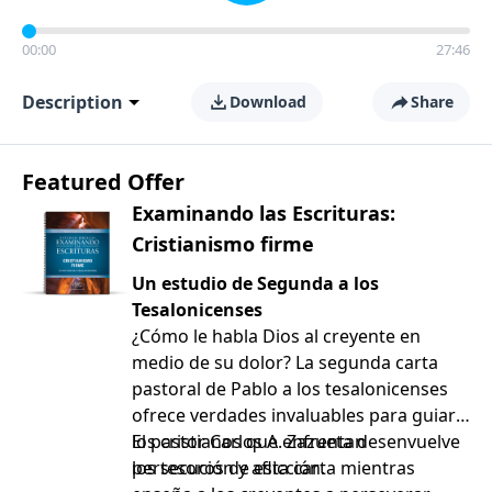
00:00
27:46
Description
Download
Share
Featured Offer
Examinando las Escrituras:
Cristianismo firme
Un estudio de Segunda a los
Tesalonicenses
¿Cómo le habla Dios al creyente en
medio de su dolor? La segunda carta
pastoral de Pablo a los tesalonicenses
ofrece verdades invaluables para guiar a
los cristianos que enfrentan
El pastor Carlos A. Zazueta desenvuelve
persecución y aflicción.
los tesoros de esta carta mientras