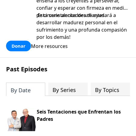
enseña a los creyentes a perseverar,
confiar y esperar con firmeza en medio
de circunstancias desafiantes.
¡Esta serie alentadora te ayudará a
desarrollar madurez personal en el
sufrimiento y una profunda compasión
por los demás!
More resources
Donar
Past Episodes
By Series
By Topics
By Date
Seis Tentaciones que Enfrentan los
Padres