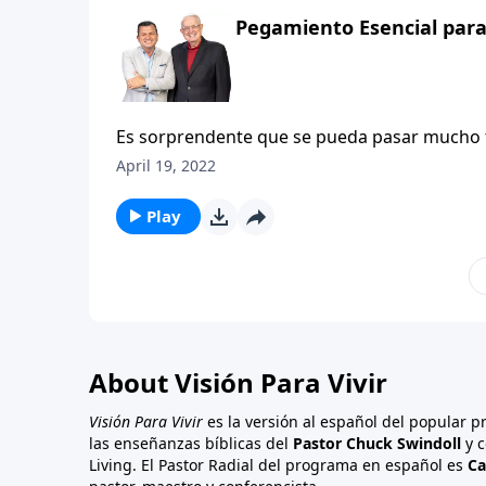
familias pueden seguir. La pregunta es: ¿est
Pegamiento Esencial para
Es sorprendente que se pueda pasar mucho ti
tenemos cuidado, descuidar el ingrediente e
April 19, 2022
palabra es una parte vital en nuestro vocabula
únicamente una palabra para ser dicha a dife
Play
modelada por todos. Este estudio nos enseñ
aplicado por todos ¡diariamente!
About Visión Para Vivir
Visión Para Vivir
es la versión al español del popular 
las enseñanzas bíblicas del
Pastor Chuck Swindoll
y c
Living. El Pastor Radial del programa en español es
Ca