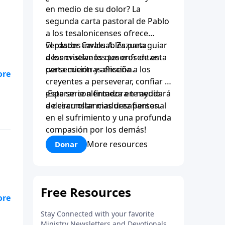
en medio de su dolor? La
segunda carta pastoral de Pablo
a los tesalonicenses ofrece
verdades invaluables para guiar
El pastor Carlos A. Zazueta
a los cristianos que enfrentan
desenvuelve los tesoros de esta
persecución y aflicción.
carta mientras enseña a los
creyentes a perseverar, confiar y
esperar con firmeza en medio
¡Esta serie alentadora te ayudará
de
de circunstancias desafiantes.
a desarrollar madurez personal
en el sufrimiento y una profunda
compasión por los demás!
More resources
Donar
un
smo