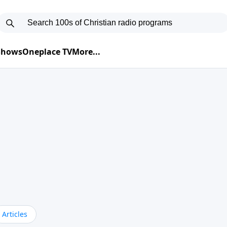
 Shows
Oneplace TV
More...
Articles