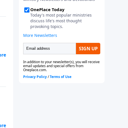
b!
n
s
un
smo
b!
n
s