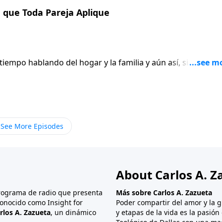
á usted dispuesto? Solo usted puede proveer esta respuesta
 que Toda Pareja Aplique
empo hablando del hogar y la familia y aún así, si no
sencial que mantiene a cada familia unida. Obviamente est
rio. . . pero eso no es suficiente. El amor no debe ser
rentes miembros de la familia; es una virtud que debe ser
ará que el amor es el «pegamento» esencial que debe ser
See More Episodes
About Carlos A. Z
programa de radio que presenta
Más sobre Carlos A. Zazueta
onocido como Insight for
Poder compartir del amor y la g
rlos A. Zazueta
, un dinámico
y etapas de la vida es la pasió