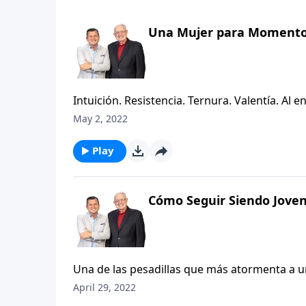
Una Mujer para Momento
Intuición. Resistencia. Ternura. Valentía. Al 
mente una mujer en particular que para mi
May 2, 2022
Ester, su historia es maravillosa, aunque no s
principio a fin. Su historia aparece en la Bibl
Play
libro de Ester es el siguiente: Nuestro lugar 
que tiene dimensiones eternas.
Cómo Seguir Siendo Joven
Una de las pesadillas que más atormenta a un
padre o un abuelo que rehúsa mantenerse jov
April 29, 2022
involucrado en los desafíos de la vida, alert