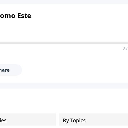
omo Este
27
hare
ies
By Topics