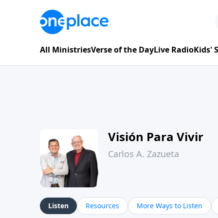
All Ministries
Verse of the Day
Live Radio
Kids'
Visión Para Vivir
Carlos A. Zazueta
Listen
Resources
More Ways to Listen