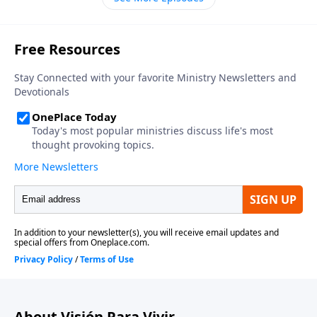
penetrante debido a que ellos eran tibios
espiritualmente. Sin embargo, al mismo tiempo
muestra Su amor y ternura hacia los de Laodicea,
extendiéndoles una oportunidad para que se vuelvan
de su estilo de vida nauseabundo y a medias de obras
inútiles y que respondan a su llamado a la puerta. Lo
mismo que Jesús le dijo a la iglesia de Laodicea nos
dice a nosotros hoy: «Nunca es demasiado tarde para
hacer lo correcto».
About Visión Para Vivir