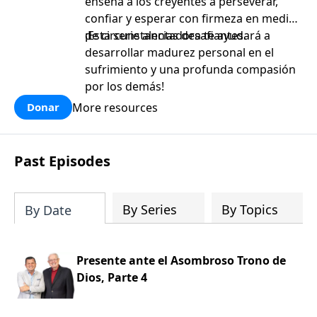
enseña a los creyentes a perseverar,
confiar y esperar con firmeza en medio
de circunstancias desafiantes.
¡Esta serie alentadora te ayudará a
desarrollar madurez personal en el
sufrimiento y una profunda compasión
por los demás!
More resources
Donar
Past Episodes
By Series
By Topics
By Date
Presente ante el Asombroso Trono de
Dios, Parte 4