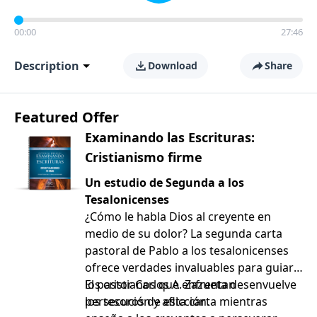
00:00
27:46
Description
Download
Share
Featured Offer
Examinando las Escrituras:
Cristianismo firme
Un estudio de Segunda a los
Tesalonicenses
¿Cómo le habla Dios al creyente en
medio de su dolor? La segunda carta
pastoral de Pablo a los tesalonicenses
ofrece verdades invaluables para guiar a
los cristianos que enfrentan
El pastor Carlos A. Zazueta desenvuelve
persecución y aflicción.
los tesoros de esta carta mientras