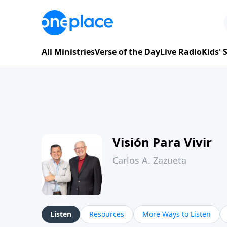
All Ministries
Verse of the Day
Live Radio
Kids'
Visión Para Vivir
Carlos A. Zazueta
Listen
Resources
More Ways to Listen