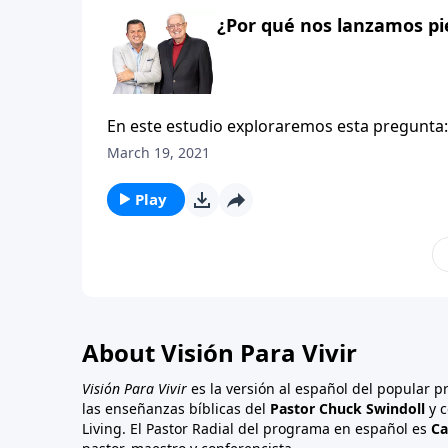
¿Por qué nos lanzamos pi
En este estudio exploraremos esta pregunta
responder esta pregunta, vayamos a Efesios 4
March 19, 2021
advertencias en forma de contraste. Se enf
espiritual y agrega tres cosas que edifican
Play
About Visión Para Vivir
Visión Para Vivir
es la versión al español del popular 
las enseñanzas bíblicas del
Pastor Chuck Swindoll
y c
Living. El Pastor Radial del programa en español es
Ca