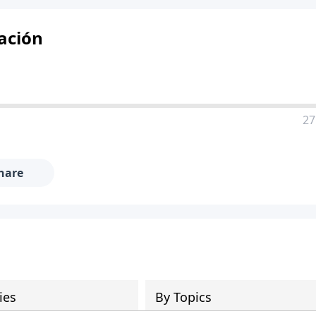
ación
27
hare
ies
By Topics