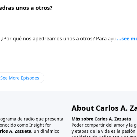
edras unos a otros?
: ¿Por qué nos apedreamos unos a otros? Para ayudarnos a
:25-32. En estos siete versículos, Pablo nos da cuatro
oca también en seis cosas que dañan nuestro caminar
 verdaderamente al cuerpo de Cristo.
See More Episodes
About Carlos A. Z
programa de radio que presenta
Más sobre Carlos A. Zazueta
onocido como Insight for
Poder compartir del amor y la g
rlos A. Zazueta
, un dinámico
y etapas de la vida es la pasió