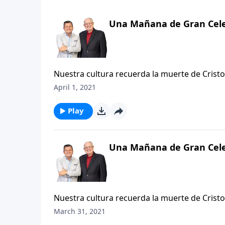
Una Mañana de Gran Cel
Nuestra cultura recuerda la muerte de Cris
olvidamos que Él ya no está muerto . . . sino
April 1, 2021
imposibles de acallar y no permiten que dis
Cristo: son las voces de la culpabilidad y l
Play
nuestra mente y nuestras emociones y se esf
decir que solo un «milagro» podría soltarnos 
y gracia como el que Cristo
Una Mañana de Gran Cel
Nuestra cultura recuerda la muerte de Cris
olvidamos que Él ya no está muerto . . . sino
March 31, 2021
imposibles de acallar y no permiten que dis