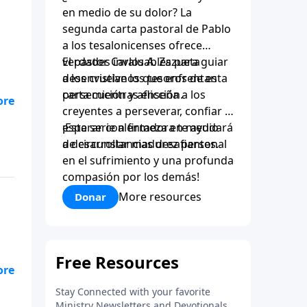
en medio de su dolor? La
segunda carta pastoral de Pablo
a los tesalonicenses ofrece
verdades invaluables para guiar
El pastor Carlos A. Zazueta
a los cristianos que enfrentan
desenvuelve los tesoros de esta
persecución y aflicción.
carta mientras enseña a los
creyentes a perseverar, confiar y
esperar con firmeza en medio
¡Esta serie alentadora te ayudará
de circunstancias desafiantes.
a desarrollar madurez personal
en el sufrimiento y una profunda
a
compasión por los demás!
mor
More resources
Donar