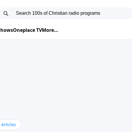
 Shows
Oneplace TV
More...
Articles