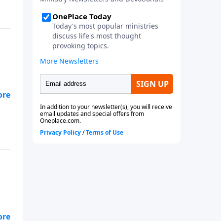
a
mor