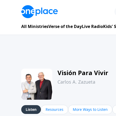
All Ministries
Verse of the Day
Live Radio
Kids'
Visión Para Vivir
Carlos A. Zazueta
Listen
Resources
More Ways to Listen