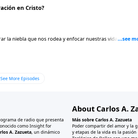
ción en Cristo?
rar la niebla que nos rodea y enfocar nuestras vidas en lo q
 Biblia reorienta nuestras prioridades ordenándonos a busc
y también traza límites advirtiéndonos no adorar el mundo
uanto a las prioridades y los límites, lo es también en cuant
r un sinnúmero de «dioses», pero la Biblia dice que
o uno de ellos: Jesucristo.
See More Episodes
About Carlos A. Z
programa de radio que presenta
Más sobre Carlos A. Zazueta
onocido como Insight for
Poder compartir del amor y la g
rlos A. Zazueta
, un dinámico
y etapas de la vida es la pasió