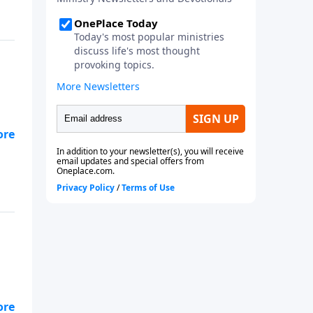
ras
l
 se
ras
l
,