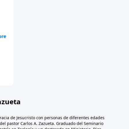
ue
ar
 y
o a
azueta
racia de Jesucristo con personas de diferentes edades
n del pastor Carlos A. Zazueta. Graduado del Seminario