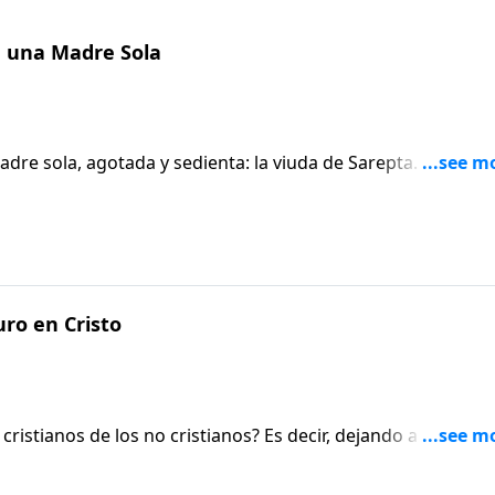
a una Madre Sola
dre sola, agotada y sedienta: la viuda de Sarepta. La
 mujer, modela para nosotros la gran necesidad de un
s y los padres solos en nuestras iglesias.
ro en Cristo
ristianos de los no cristianos? Es decir, dejando a un lado
? Si somos honestos, no diferimos en mucho. Por ejemplo,
l? Ellos también. ¿Batalla usted con emociones que a veces