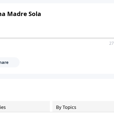
na Madre Sola
27
hare
ies
By Topics