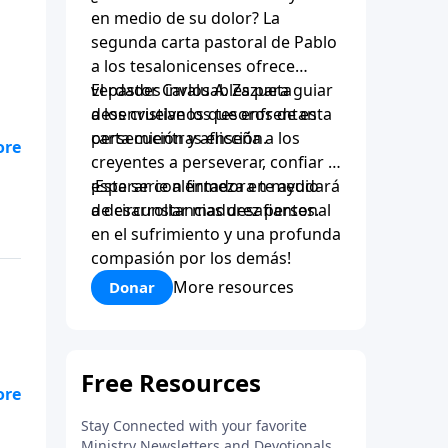
en medio de su dolor? La
segunda carta pastoral de Pablo
a los tesalonicenses ofrece
verdades invaluables para guiar
El pastor Carlos A. Zazueta
a los cristianos que enfrentan
desenvuelve los tesoros de esta
persecución y aflicción.
carta mientras enseña a los
creyentes a perseverar, confiar y
esperar con firmeza en medio
¡Esta serie alentadora te ayudará
de circunstancias desafiantes.
a desarrollar madurez personal
en el sufrimiento y una profunda
compasión por los demás!
More resources
Donar
 se