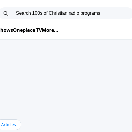
 Shows
Oneplace TV
More...
Articles