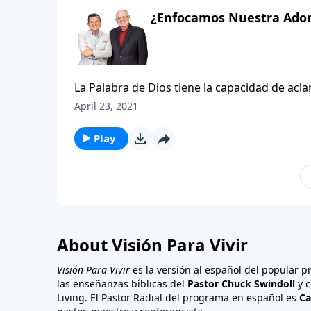
¿Enfocamos Nuestra Adora
La Palabra de Dios tiene la capacidad de acla
es importante. Con autoridad y precisión, la
April 23, 2021
primeramente el reino de Dios (Mateo 6:33), 
sus cosas (1 Juan 2:15). Lo que es verdad en c
Play
quien adoramos. Nuestra cultura puede adora
debemos enfocar nuestra adoración en tan sol
About Visión Para Vivir
Visión Para Vivir
es la versión al español del popular 
las enseñanzas bíblicas del
Pastor Chuck Swindoll
y c
Living. El Pastor Radial del programa en español es
Ca