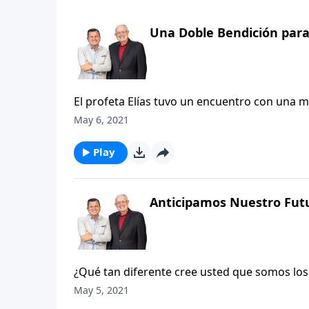
Una Doble Bendición par
El profeta Elías tuvo un encuentro con una ma
compasión del profeta hacia esta desdichada
May 6, 2021
ministerio de misericordia hacia las madre
Play
Anticipamos Nuestro Futu
¿Qué tan diferente cree usted que somos los c
nuestra fe en Cristo, ¿cuán diferente somos
May 5, 2021
¿tiene usted pagos de hipoteca y de automóvi