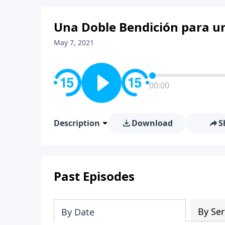
Una Doble Bendición para u
May 7, 2021
00:00
Description
Download
S
Past Episodes
By Ser
By Date