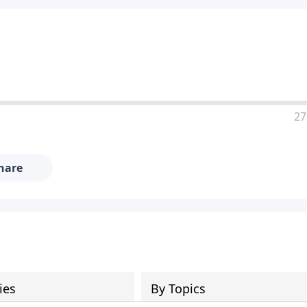
27
hare
ies
By Topics