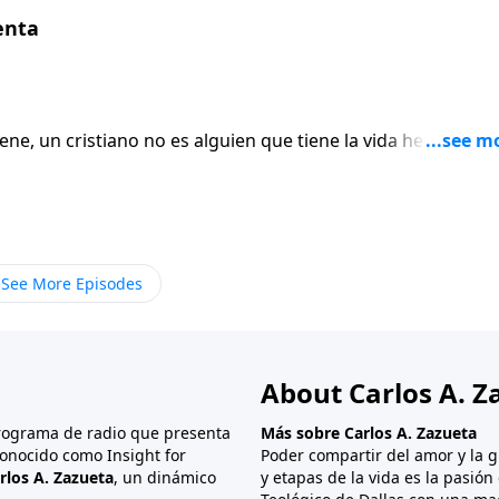
enta
ene, un cristiano no es alguien que tiene la vida hecha o es
 luz de ser perfectos y batallamos con las mismas cosas qu
o, a menudo necesitamos encontrar lugares de refugio do
 persona sin Cristo, el refugio puede ser el bar de la
 y se olvide de sus problemas. Pero, ¿a dónde acude el
rsidad nos golpea y los malos entendidos nos dejan
See More Episodes
cibieron los antiguos hebreos quienes establecieron para 
de protección donde recibían sanidad, siguen siendo tan
os en nuestro estudio de hoy, debemos encontrar ese «dulc
About Carlos A. Z
programa de radio que presenta
Más sobre Carlos A. Zazueta
onocido como Insight for
Poder compartir del amor y la g
rlos A. Zazueta
, un dinámico
y etapas de la vida es la pasió