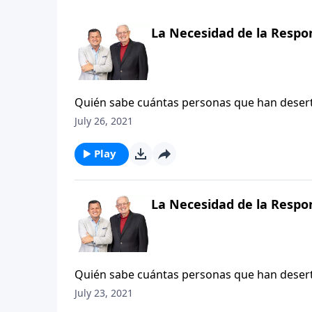
La Necesidad de la Respo
Quién sabe cuántas personas que han desert
restauradas si alguien lo suficientemente ho
July 26, 2021
decencia y la piedad. Desafortunadamente, e
«vive y deja vivir», muchos cristianos rechaz
Play
responsables involucra el dar cuentas de nues
dejamos llevar bajo el poder del Espíritu San
facetas más tranquilizadoras de nuestra expe
La Necesidad de la Respo
Quién sabe cuántas personas que han desert
restauradas si alguien lo suficientemente ho
July 23, 2021
decencia y la piedad. Desafortunadamente, e