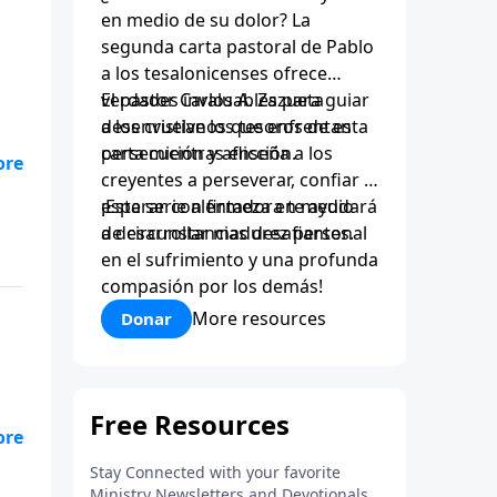
en medio de su dolor? La
segunda carta pastoral de Pablo
a los tesalonicenses ofrece
verdades invaluables para guiar
El pastor Carlos A. Zazueta
a los cristianos que enfrentan
desenvuelve los tesoros de esta
persecución y aflicción.
carta mientras enseña a los
creyentes a perseverar, confiar y
la
esperar con firmeza en medio
¡Esta serie alentadora te ayudará
de:
de circunstancias desafiantes.
a desarrollar madurez personal
en el sufrimiento y una profunda
compasión por los demás!
More resources
Donar
la
de: