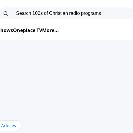
 Shows
Oneplace TV
More...
Articles