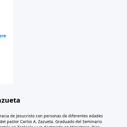
tá
e
nde
sí
e
azueta
racia de Jesucristo con personas de diferentes edades
n del pastor Carlos A. Zazueta. Graduado del Seminario