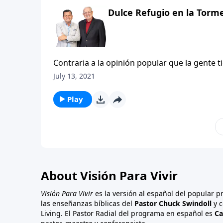
Dulce Refugio en la Torm
Contraria a la opinión popular que la gente ti
muy cercano a la perfección. Estamos a años
July 13, 2021
lucha todo el mundo. Como resultado de est
podamos ser restaurados y renovados. Para la
Play
esquina, un lugar donde se reúna con amigos
cristiano? ¿A quién acudimos cuando la adve
amoratados? La respuesta es la misma que re
mismos «ciudades de refugio». Esos lugares 
necesarios el día de hoy. Como descubrirem
refugio» para las víctimas de la tormenta.
About Visión Para Vivir
Visión Para Vivir
es la versión al español del popular 
las enseñanzas bíblicas del
Pastor Chuck Swindoll
y c
Living. El Pastor Radial del programa en español es
Ca