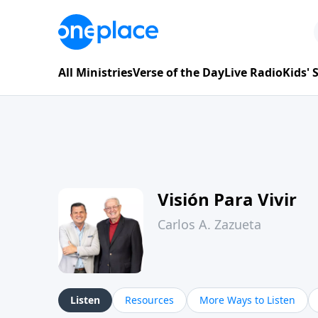
All Ministries
Verse of the Day
Live Radio
Kids'
Visión Para Vivir
Carlos A. Zazueta
Listen
Resources
More Ways to Listen