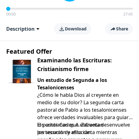
00:00
27:45
Description
Download
Share
Featured Offer
Examinando las Escrituras:
Cristianismo firme
Un estudio de Segunda a los
Tesalonicenses
¿Cómo le habla Dios al creyente en
medio de su dolor? La segunda carta
pastoral de Pablo a los tesalonicenses
ofrece verdades invaluables para guiar a
los cristianos que enfrentan
El pastor Carlos A. Zazueta desenvuelve
persecución y aflicción.
los tesoros de esta carta mientras