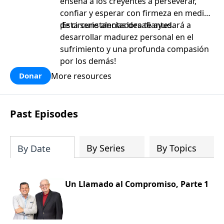
enseña a los creyentes a perseverar,
confiar y esperar con firmeza en medio
de circunstancias desafiantes.
¡Esta serie alentadora te ayudará a
desarrollar madurez personal en el
sufrimiento y una profunda compasión
por los demás!
More resources
Donar
Past Episodes
By Series
By Topics
By Date
Un Llamado al Compromiso, Parte 1