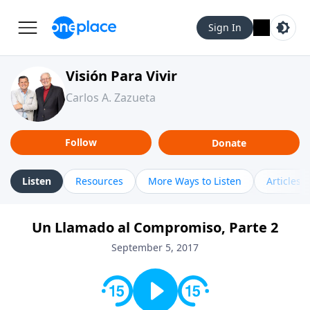
Sign In
Visión Para Vivir
Carlos A. Zazueta
Follow
Donate
Listen
Resources
More Ways to Listen
Articles
Un Llamado al Compromiso, Parte 2
September 5, 2017