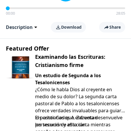
00:00
28:05
Description
Download
Share
Featured Offer
Examinando las Escrituras:
Cristianismo firme
Un estudio de Segunda a los
Tesalonicenses
¿Cómo le habla Dios al creyente en
medio de su dolor? La segunda carta
pastoral de Pablo a los tesalonicenses
ofrece verdades invaluables para guiar a
los cristianos que enfrentan
El pastor Carlos A. Zazueta desenvuelve
persecución y aflicción.
los tesoros de esta carta mientras