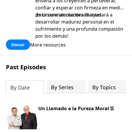
enseña a los creyentes a perseverar,
confiar y esperar con firmeza en medio
de circunstancias desafiantes.
¡Esta serie alentadora te ayudará a
desarrollar madurez personal en el
sufrimiento y una profunda compasión
por los demás!
More resources
Donar
Past Episodes
By Series
By Topics
By Date
Un Llamado a la Pureza Moral II