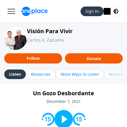
Sign In
Visión Para Vivir
Carlos A. Zazueta
Follow
Donate
Listen
Resources
More Ways to Listen
Articles
Un Gozo Desbordante
December 7, 2021