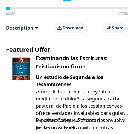
00:00
27:50
Description
Download
Share
Featured Offer
Examinando las Escrituras:
Cristianismo firme
Un estudio de Segunda a los
Tesalonicenses
¿Cómo le habla Dios al creyente en
medio de su dolor? La segunda carta
pastoral de Pablo a los tesalonicenses
ofrece verdades invaluables para guiar a
los cristianos que enfrentan
El pastor Carlos A. Zazueta desenvuelve
persecución y aflicción.
los tesoros de esta carta mientras