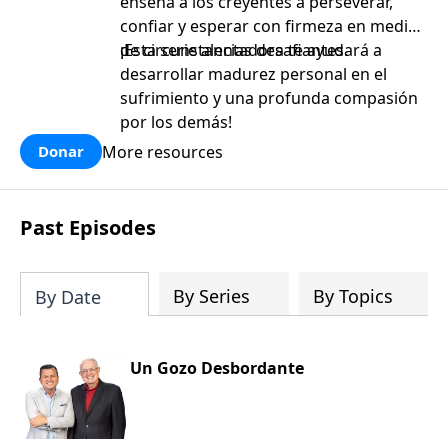
enseña a los creyentes a perseverar,
confiar y esperar con firmeza en medio
de circunstancias desafiantes.
¡Esta serie alentadora te ayudará a
desarrollar madurez personal en el
sufrimiento y una profunda compasión
por los demás!
More resources
Donar
Past Episodes
By Series
By Topics
By Date
Un Gozo Desbordante