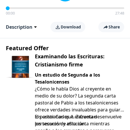
00:00
27:48
Description
Download
Share
Featured Offer
Examinando las Escrituras:
Cristianismo firme
Un estudio de Segunda a los
Tesalonicenses
¿Cómo le habla Dios al creyente en
medio de su dolor? La segunda carta
pastoral de Pablo a los tesalonicenses
ofrece verdades invaluables para guiar a
los cristianos que enfrentan
El pastor Carlos A. Zazueta desenvuelve
persecución y aflicción.
los tesoros de esta carta mientras