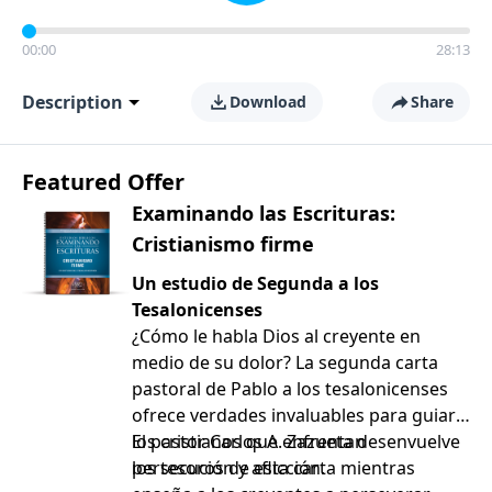
00:00
28:13
Description
Download
Share
Featured Offer
Examinando las Escrituras:
Cristianismo firme
Un estudio de Segunda a los
Tesalonicenses
¿Cómo le habla Dios al creyente en
medio de su dolor? La segunda carta
pastoral de Pablo a los tesalonicenses
ofrece verdades invaluables para guiar a
los cristianos que enfrentan
El pastor Carlos A. Zazueta desenvuelve
persecución y aflicción.
los tesoros de esta carta mientras