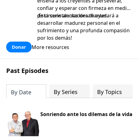
enseña a los creyentes a perseverar,
confiar y esperar con firmeza en medio
de circunstancias desafiantes.
¡Esta serie alentadora te ayudará a
desarrollar madurez personal en el
sufrimiento y una profunda compasión
por los demás!
More resources
Donar
Past Episodes
By Series
By Topics
By Date
Sonriendo ante los dilemas de la vida