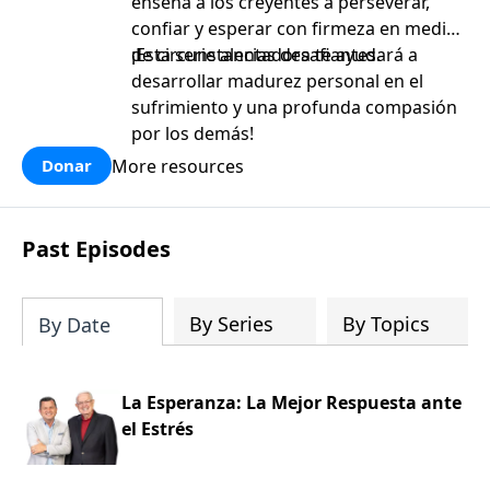
enseña a los creyentes a perseverar,
confiar y esperar con firmeza en medio
de circunstancias desafiantes.
¡Esta serie alentadora te ayudará a
desarrollar madurez personal en el
sufrimiento y una profunda compasión
por los demás!
More resources
Donar
Past Episodes
By Series
By Topics
By Date
La Esperanza: La Mejor Respuesta ante
el Estrés