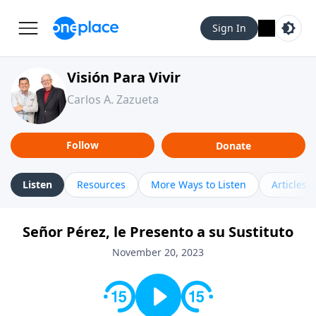
Sign In
Visión Para Vivir
Carlos A. Zazueta
Follow
Donate
Listen
Resources
More Ways to Listen
Articles
Señor Pérez, le Presento a su Sustituto
November 20, 2023