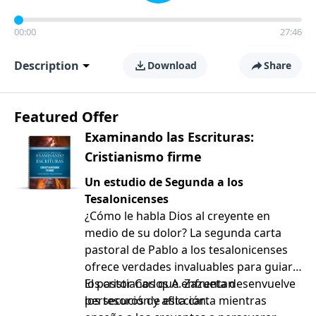
00:00
27:46
Description
Download
Share
Featured Offer
Examinando las Escrituras:
Cristianismo firme
Un estudio de Segunda a los
Tesalonicenses
¿Cómo le habla Dios al creyente en
medio de su dolor? La segunda carta
pastoral de Pablo a los tesalonicenses
ofrece verdades invaluables para guiar a
los cristianos que enfrentan
El pastor Carlos A. Zazueta desenvuelve
persecución y aflicción.
los tesoros de esta carta mientras