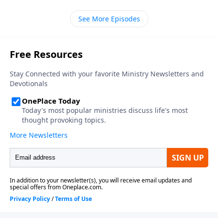
potencial y sustraerlo y llevarlo a la superficie,
necesitamos tener la determinación de perforar
See More Episodes
profundo. Eso requiere no solo la suficiente fe para
lanzarse a una aventura riesgosa, sino también la
suficiente persistencia para seguir taladrando día
tras día, noche tras noche, y algunas veces en una
plataforma desolada. Una vida de excelencia surge,
no tanto por el «don» del potencial, sino por las
agallas para persistir a pesar de los obstáculos o las
desventajas. . . eso es la determinación.