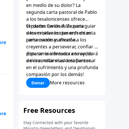
en medio de su dolor? La
segunda carta pastoral de Pablo
a los tesalonicenses ofrece
verdades invaluables para guiar
El pastor Carlos A. Zazueta
a los cristianos que enfrentan
desenvuelve los tesoros de esta
persecución y aflicción.
carta mientras enseña a los
creyentes a perseverar, confiar y
e a
esperar con firmeza en medio
¡Esta serie alentadora te ayudará
o
de circunstancias desafiantes.
a desarrollar madurez personal
n
en el sufrimiento y una profunda
e,
compasión por los demás!
More resources
Donar
e a
o