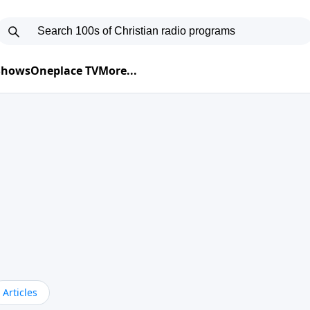
 Shows
Oneplace TV
More...
Articles