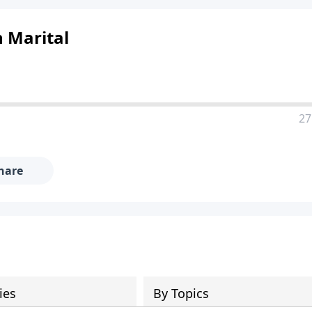
n Marital
27
hare
ies
By Topics