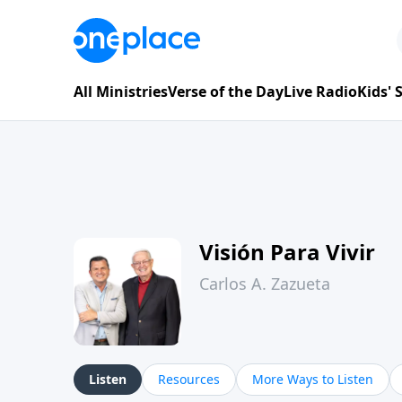
All Ministries
Verse of the Day
Live Radio
Kids'
Visión Para Vivir
Carlos A. Zazueta
Listen
Resources
More Ways to Listen