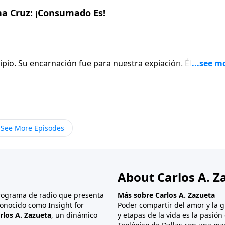
a Cruz: ¡Consumado Es!
cipio. Su encarnación fue para nuestra expiación. Él nació p
tros pudiésemos vivir. Y cuando Él cumplió el propósito po
do decir con gran satisfacción: «Tetelestai», que en el idio
 En otras palabras, «misión cumplida», «todo ha terminado».
cumplió la voluntad de Dios, dándonos acceso directo al
con Él. ¡Nuestra salvación ha sido completada!
See More Episodes
About Carlos A. Z
programa de radio que presenta
Más sobre Carlos A. Zazueta
onocido como Insight for
Poder compartir del amor y la g
rlos A. Zazueta
, un dinámico
y etapas de la vida es la pasió