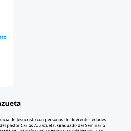
ara
r
ma
 A
azueta
racia de Jesucristo con personas de diferentes edades
n del pastor Carlos A. Zazueta. Graduado del Seminario