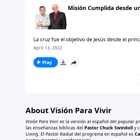
Misión Cumplida desde un
La cruz fue el objetivo de Jesús desde el prin
morir, para que por medio de Su muerte noso
April 13, 2022
el cual había sido enviado a este mundo el pu
original griego significa: «Todo está hecho».
Play
Por medio de Su dolor y de Su sangre, Jesús 
Padre, para que podamos tener una relación 
About Visión Para Vivir
Visión Para Vivir
es la versión al español del popular 
las enseñanzas bíblicas del
Pastor Chuck Swindoll
y c
Living. El Pastor Radial del programa en español es
Ca