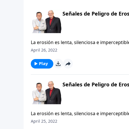
Señales de Peligro de Ero
La erosión es lenta, silenciosa e impercepti
bien, cuando la verdad es que la desintegraci
April 26, 2022
un terreno; también puede pasarle al alma. P
nunca sucede con rapidez. La estrategia favo
Play
una familia. Superficialmente todo puede par
las consecuencias trágicas de la transigencia
Señales de Peligro de Ero
La erosión es lenta, silenciosa e impercepti
bien, cuando la verdad es que la desintegraci
April 25, 2022
un terreno; también puede pasarle al alma. P