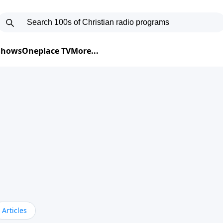
 Shows
Oneplace TV
More...
Articles