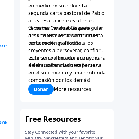
en medio de su dolor? La
segunda carta pastoral de Pablo
a los tesalonicenses ofrece
verdades invaluables para guiar
El pastor Carlos A. Zazueta
a los cristianos que enfrentan
desenvuelve los tesoros de esta
persecución y aflicción.
carta mientras enseña a los
creyentes a perseverar, confiar y
esperar con firmeza en medio
¡Esta serie alentadora te ayudará
de circunstancias desafiantes.
a desarrollar madurez personal
en el sufrimiento y una profunda
compasión por los demás!
More resources
Donar
e