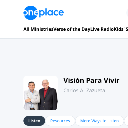
All Ministries
Verse of the Day
Live Radio
Kids'
Visión Para Vivir
Carlos A. Zazueta
Listen
Resources
More Ways to Listen