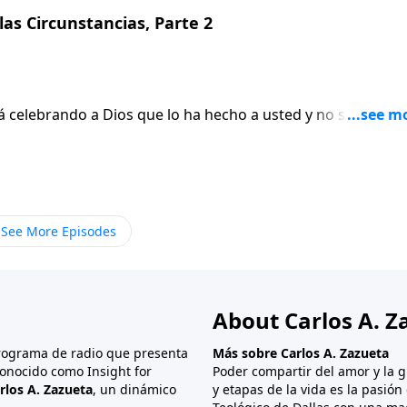
las Circunstancias, Parte 2
tá celebrando a Dios que lo ha hecho a usted y no solament
Cristo lo ha comprado con un alto precio. De hecho,
na decisión. Usted decide ser feliz o ser infeliz.
See More Episodes
About Carlos A. Z
programa de radio que presenta
Más sobre Carlos A. Zazueta
onocido como Insight for
Poder compartir del amor y la g
rlos A. Zazueta
, un dinámico
y etapas de la vida es la pasió