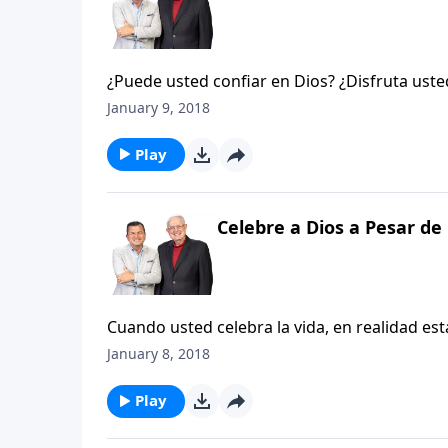
¿Puede usted confiar en Dios? ¿Disfruta uste
usted siempre, aunque en ocasiones no vea ev
January 9, 2018
Dios en tiempos de adversidad. Los sentimie
nuestras almas mientras nos preguntamos si a
Play
atravesando. Pero no confiar en Él es dudar
Celebre a Dios a Pesar de 
Cuando usted celebra la vida, en realidad es
lo ha hecho, sino que a usted que conoce de 
January 8, 2018
hermanos la felicidad en última instancia es u
Play