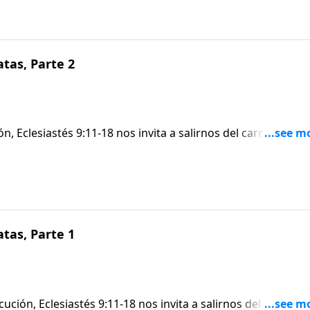
carrera de locos nunca puede ser ganada.
atas, Parte 2
n, Eclesiastés 9:11-18 nos invita a salirnos del carril y dar u
bjetiva a la carrera de locos que tanto cautiva a muchos d
n un consejo divino sobre cómo podemos vivir con una
carrera de locos nunca puede ser ganada.
atas, Parte 1
ión, Eclesiastés 9:11-18 nos invita a salirnos del carril y d