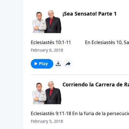
¡Sea Sensato! Parte 1
Eclesiastés 10:1-11 En Eclesiastés 10, Sal
del sol” y busquen la sabiduría en vez de la n
February 6, 2018
máximas o proverbios ligeramente conectado
sola exhortación: ¡Sea sensato!
Play
Corriendo la Carrera de R
Eclesiastés 9:11-18 En la furia de la persecución, Eclesiastés 9:11-18 nos invita a salirnos del carril y dar un
paso atrás para echar una mirada honesta y o
February 5, 2018
nosotros. Estos versículos nos proporciona