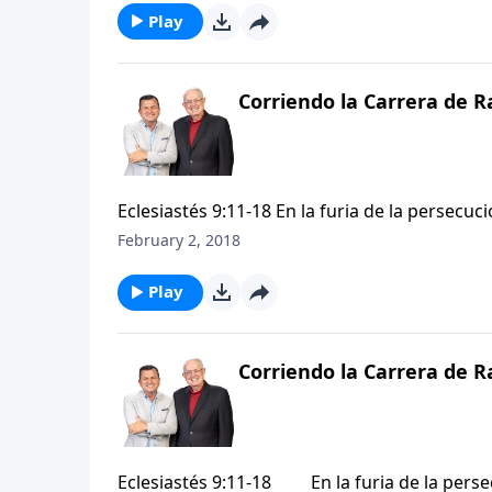
perspectiva más equilibrada y por qué esta 
Play
Corriendo la Carrera de R
Eclesiastés 9:11-18 En la furia de la persecució
paso atrás para echar una mirada honesta y o
February 2, 2018
nosotros. Estos versículos nos proporciona
perspectiva más equilibrada y por qué esta 
Play
Corriendo la Carrera de R
Eclesiastés 9:11-18 En la furia de la persecuc