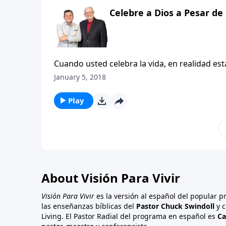
Celebre a Dios a Pesar de 
Cuando usted celebra la vida, en realidad es
lo ha hecho, sino que a usted que conoce de 
January 5, 2018
hermanos la felicidad en última instancia es u
Play
About Visión Para Vivir
Visión Para Vivir
es la versión al español del popular 
las enseñanzas bíblicas del
Pastor Chuck Swindoll
y c
Living. El Pastor Radial del programa en español es
Ca