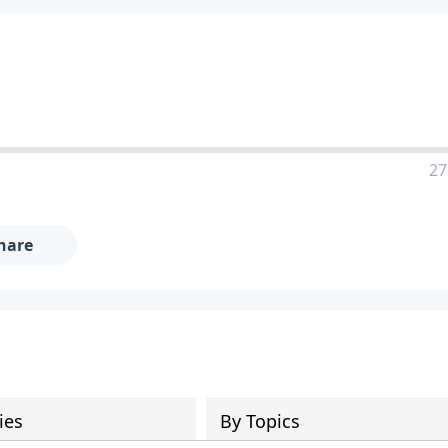
27
hare
ies
By Topics