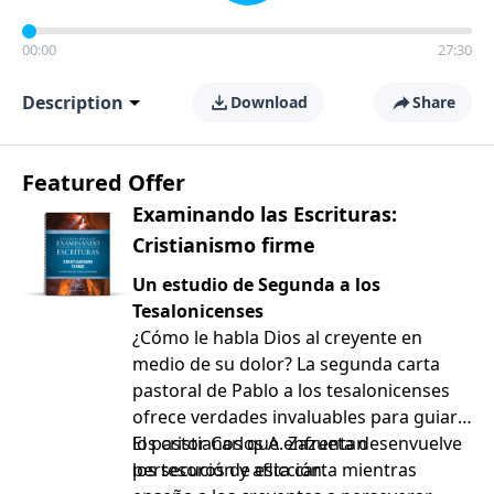
00:00
27:30
Description
Download
Share
Featured Offer
Examinando las Escrituras:
Cristianismo firme
Un estudio de Segunda a los
Tesalonicenses
¿Cómo le habla Dios al creyente en
medio de su dolor? La segunda carta
pastoral de Pablo a los tesalonicenses
ofrece verdades invaluables para guiar a
los cristianos que enfrentan
El pastor Carlos A. Zazueta desenvuelve
persecución y aflicción.
los tesoros de esta carta mientras