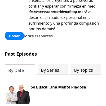
enseña a los creyentes a perseverar,
confiar y esperar con firmeza en medio
de circunstancias desafiantes.
¡Esta serie alentadora te ayudará a
desarrollar madurez personal en el
sufrimiento y una profunda compasión
por los demás!
More resources
Donar
Past Episodes
By Series
By Topics
By Date
Se Busca: Una Mente Piadosa