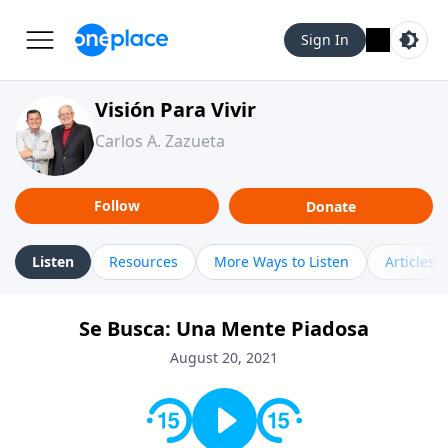
Sign In
Visión Para Vivir
Carlos A. Zazueta
Follow
Donate
Listen
Resources
More Ways to Listen
Articles
Se Busca: Una Mente Piadosa
August 20, 2021