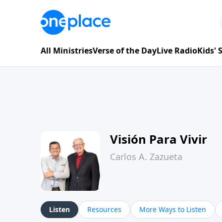
All Ministries
Verse of the Day
Live Radio
Kids'
Visión Para Vivir
Carlos A. Zazueta
Listen
Resources
More Ways to Listen