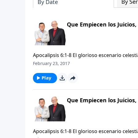
By Ser
By Date
Que Empiecen los Juicios,
Apocalipsis 6:1-8 El glorioso escenario celest
por algún tiempo. Junto a Juan hemos visitado
February 23, 2017
seres vivientes, nos hemos postrado en alaba
mano del Padre el rollo y romper sus sellos
Play
criaturas en el cielo y en la tierra, para da
Cordero!” Ahora, en el comienzo del capítulo 
la tierra, de alabanzas y adoración al Cordero
Que Empiecen los Juicios,
Apocalipsis 6:1-8 El glorioso escenario celest