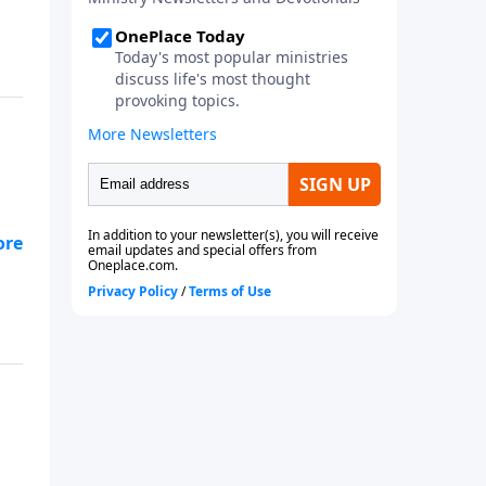
 a
n
,
s