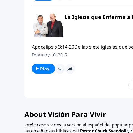
muestra Su amor y ternura hacia los de Laod
su estilo de vida nauseabundo y a medias de 
mismo que Jesús le dijo a la iglesia de Laod
La Iglesia que Enferma a 
hacer lo correcto”.
Apocalipsis 3:14-20De las siete iglesias que 
mala fama es Laodicea. Autosuficiente en su 
February 10, 2017
demasiado bien los reprende con severidad. E
reprensión penetrante debido a que ellos er
Play
muestra Su amor y ternura hacia los de Laod
su estilo de vida nauseabundo y a medias de 
mismo que Jesús le dijo a la iglesia de Laod
hacer lo correcto”.
About Visión Para Vivir
Visión Para Vivir
es la versión al español del popular 
las enseñanzas bíblicas del
Pastor Chuck Swindoll
y c