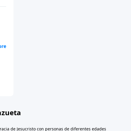
 de
a
 de
a
azueta
racia de Jesucristo con personas de diferentes edades