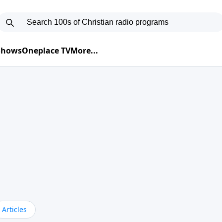
 Shows
Oneplace TV
More...
Articles