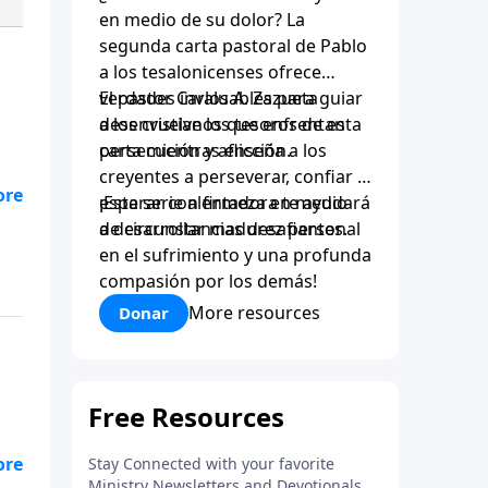
en medio de su dolor? La
segunda carta pastoral de Pablo
a los tesalonicenses ofrece
verdades invaluables para guiar
El pastor Carlos A. Zazueta
a los cristianos que enfrentan
desenvuelve los tesoros de esta
persecución y aflicción.
carta mientras enseña a los
creyentes a perseverar, confiar y
esperar con firmeza en medio
¡Esta serie alentadora te ayudará
de circunstancias desafiantes.
a desarrollar madurez personal
en el sufrimiento y una profunda
compasión por los demás!
More resources
Donar
 a