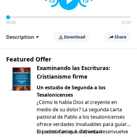
00:00
27:47
Description
Download
Share
Featured Offer
Examinando las Escrituras:
Cristianismo firme
Un estudio de Segunda a los
Tesalonicenses
¿Cómo le habla Dios al creyente en
medio de su dolor? La segunda carta
pastoral de Pablo a los tesalonicenses
ofrece verdades invaluables para guiar a
los cristianos que enfrentan
El pastor Carlos A. Zazueta desenvuelve