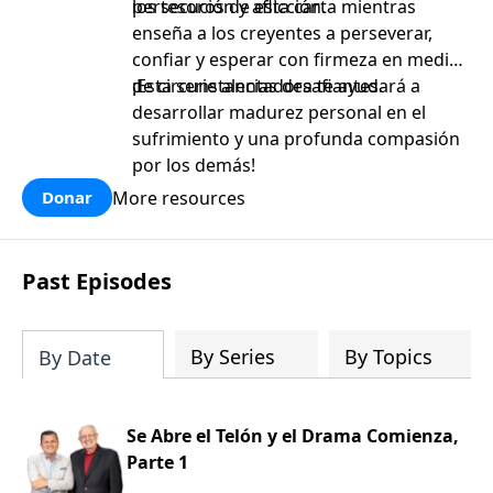
persecución y aflicción.
los tesoros de esta carta mientras
enseña a los creyentes a perseverar,
confiar y esperar con firmeza en medio
de circunstancias desafiantes.
¡Esta serie alentadora te ayudará a
desarrollar madurez personal en el
sufrimiento y una profunda compasión
por los demás!
More resources
Donar
Past Episodes
By Series
By Topics
By Date
Se Abre el Telón y el Drama Comienza,
Parte 1