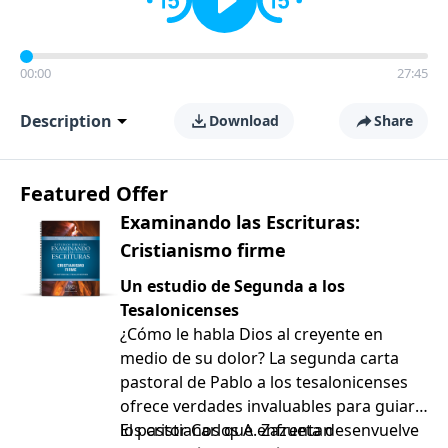
00:00
27:45
Description
Download
Share
Featured Offer
Examinando las Escrituras:
Cristianismo firme
Un estudio de Segunda a los
Tesalonicenses
¿Cómo le habla Dios al creyente en
medio de su dolor? La segunda carta
pastoral de Pablo a los tesalonicenses
ofrece verdades invaluables para guiar a
los cristianos que enfrentan
El pastor Carlos A. Zazueta desenvuelve