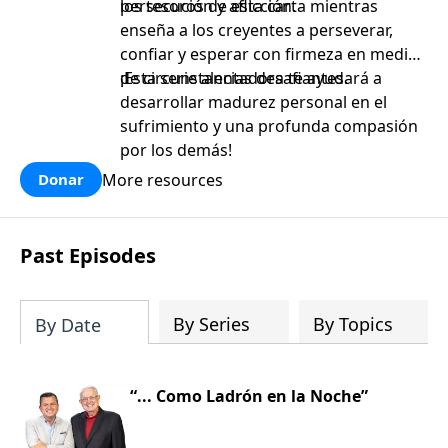
persecución y aflicción.
los tesoros de esta carta mientras
enseña a los creyentes a perseverar,
confiar y esperar con firmeza en medio
de circunstancias desafiantes.
¡Esta serie alentadora te ayudará a
desarrollar madurez personal en el
sufrimiento y una profunda compasión
por los demás!
More resources
Donar
Past Episodes
By Series
By Topics
By Date
“... Como Ladrón en la Noche”