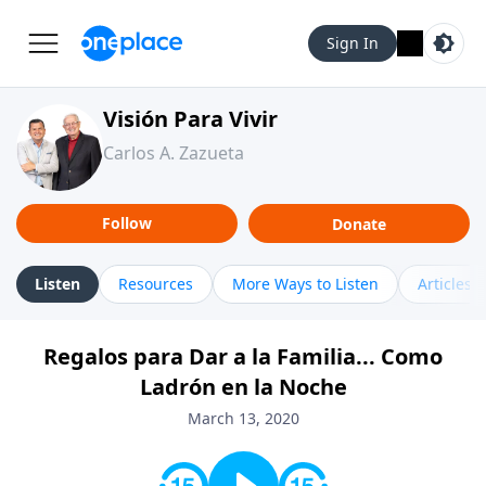
Sign In
Visión Para Vivir
Carlos A. Zazueta
Follow
Donate
Listen
Resources
More Ways to Listen
Articles
Regalos para Dar a la Familia... Como
Ladrón en la Noche
March 13, 2020