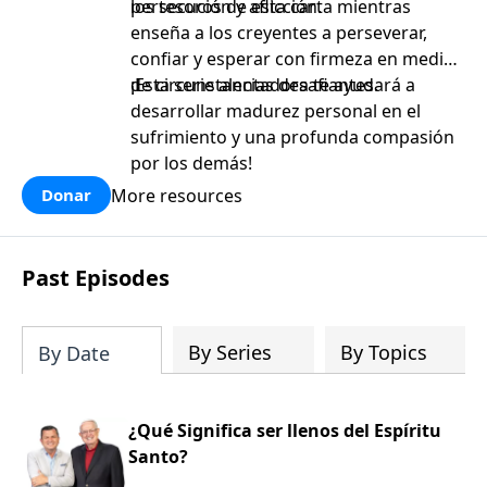
persecución y aflicción.
los tesoros de esta carta mientras
enseña a los creyentes a perseverar,
confiar y esperar con firmeza en medio
de circunstancias desafiantes.
¡Esta serie alentadora te ayudará a
desarrollar madurez personal en el
sufrimiento y una profunda compasión
por los demás!
More resources
Donar
Past Episodes
By Series
By Topics
By Date
¿Qué Significa ser llenos del Espíritu
Santo?