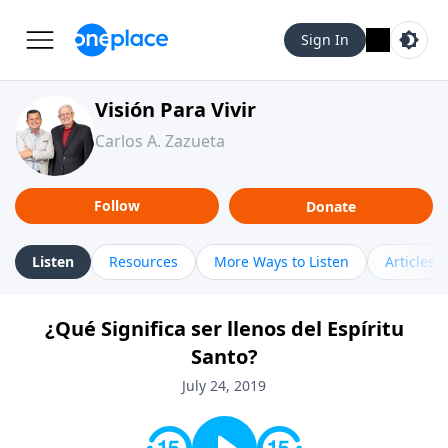
Sign In
Visión Para Vivir
Carlos A. Zazueta
Follow
Donate
Listen
Resources
More Ways to Listen
Articles
¿Qué Significa ser llenos del Espíritu
Santo?
July 24, 2019