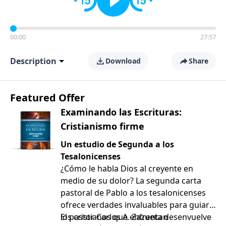
00:00
27:57
Description
Download
Share
Featured Offer
Examinando las Escrituras:
Cristianismo firme
Un estudio de Segunda a los
Tesalonicenses
¿Cómo le habla Dios al creyente en
medio de su dolor? La segunda carta
pastoral de Pablo a los tesalonicenses
ofrece verdades invaluables para guiar a
los cristianos que enfrentan
El pastor Carlos A. Zazueta desenvuelve