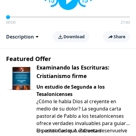
00:00
27:43
Description
Download
Share
Featured Offer
Examinando las Escrituras:
Cristianismo firme
Un estudio de Segunda a los
Tesalonicenses
¿Cómo le habla Dios al creyente en
medio de su dolor? La segunda carta
pastoral de Pablo a los tesalonicenses
ofrece verdades invaluables para guiar a
los cristianos que enfrentan
El pastor Carlos A. Zazueta desenvuelve