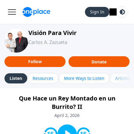
Sign In
Visión Para Vivir
Carlos A. Zazueta
Follow
Donate
Listen
Resources
More Ways to Listen
Articles
Que Hace un Rey Montado en un
Burrito? II
April 2, 2026