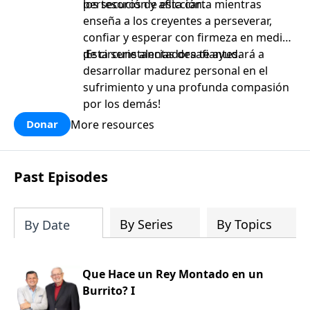
persecución y aflicción.
los tesoros de esta carta mientras
enseña a los creyentes a perseverar,
confiar y esperar con firmeza en medio
de circunstancias desafiantes.
¡Esta serie alentadora te ayudará a
desarrollar madurez personal en el
sufrimiento y una profunda compasión
por los demás!
More resources
Donar
Past Episodes
By Series
By Topics
By Date
Que Hace un Rey Montado en un
Burrito? I