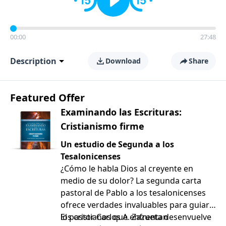
00:00
27:48
Description
Download
Share
Featured Offer
Examinando las Escrituras:
Cristianismo firme
Un estudio de Segunda a los
Tesalonicenses
¿Cómo le habla Dios al creyente en
medio de su dolor? La segunda carta
pastoral de Pablo a los tesalonicenses
ofrece verdades invaluables para guiar a
los cristianos que enfrentan
El pastor Carlos A. Zazueta desenvuelve