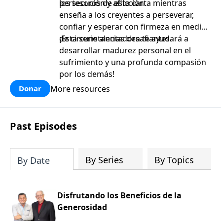
persecución y aflicción.
los tesoros de esta carta mientras
enseña a los creyentes a perseverar,
confiar y esperar con firmeza en medio
de circunstancias desafiantes.
¡Esta serie alentadora te ayudará a
desarrollar madurez personal en el
sufrimiento y una profunda compasión
por los demás!
More resources
Donar
Past Episodes
By Series
By Topics
By Date
Disfrutando los Beneficios de la
Generosidad