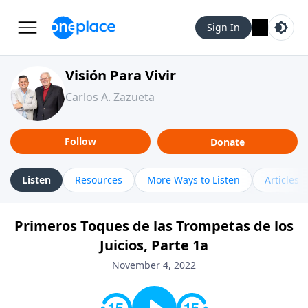
Sign In
Visión Para Vivir
Carlos A. Zazueta
Follow
Donate
Listen
Resources
More Ways to Listen
Articles
Primeros Toques de las Trompetas de los
Juicios, Parte 1a
November 4, 2022