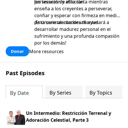
persecución y aflicción.
los tesoros de esta carta mientras
enseña a los creyentes a perseverar,
confiar y esperar con firmeza en medio
de circunstancias desafiantes.
¡Esta serie alentadora te ayudará a
desarrollar madurez personal en el
sufrimiento y una profunda compasión
por los demás!
More resources
Donar
Past Episodes
By Series
By Topics
By Date
Un Intermedio: Restricción Terrenal y
Adoración Celestial, Parte 3