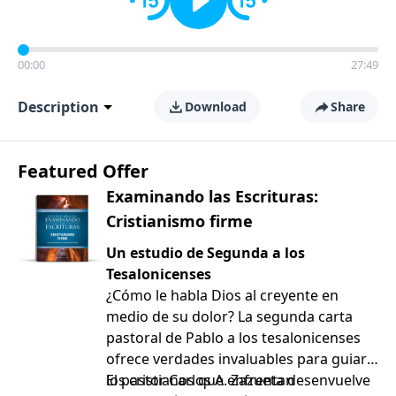
00:00
27:49
Description
Download
Share
Featured Offer
Examinando las Escrituras:
Cristianismo firme
Un estudio de Segunda a los
Tesalonicenses
¿Cómo le habla Dios al creyente en
medio de su dolor? La segunda carta
pastoral de Pablo a los tesalonicenses
ofrece verdades invaluables para guiar a
los cristianos que enfrentan
El pastor Carlos A. Zazueta desenvuelve