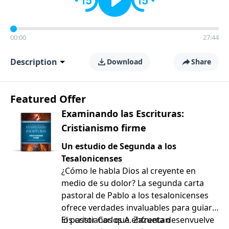
00:00
27:44
Description
Download
Share
Featured Offer
Examinando las Escrituras:
Cristianismo firme
Un estudio de Segunda a los
Tesalonicenses
¿Cómo le habla Dios al creyente en
medio de su dolor? La segunda carta
pastoral de Pablo a los tesalonicenses
ofrece verdades invaluables para guiar a
los cristianos que enfrentan
El pastor Carlos A. Zazueta desenvuelve