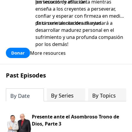
persecución y aflicción.
los tesoros de esta carta mientras
enseña a los creyentes a perseverar,
confiar y esperar con firmeza en medio
de circunstancias desafiantes.
¡Esta serie alentadora te ayudará a
desarrollar madurez personal en el
sufrimiento y una profunda compasión
por los demás!
More resources
Donar
Past Episodes
By Series
By Topics
By Date
Presente ante el Asombroso Trono de
Dios, Parte 3