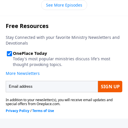
ninguna palabra de elogio al darles su reprensión
See More Episodes
penetrante debido a que ellos eran tibios
espiritualmente. Sin embargo, al mismo tiempo
muestra Su amor y ternura hacia los de Laodicea,
extendiéndoles una oportunidad para que se vuelvan
de su estilo de vida nauseabundo y a medias de obras
inútiles y que respondan a su llamado a la puerta. Lo
mismo que Jesús le dijo a la iglesia de Laodicea nos
dice a nosotros hoy: «Nunca es demasiado tarde para
hacer lo correcto».