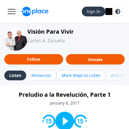
Sign In
Visión Para Vivir
Carlos A. Zazueta
Follow
Donate
Listen
Resources
More Ways to Listen
Articles
Preludio a la Revelución, Parte 1
January 6, 2017