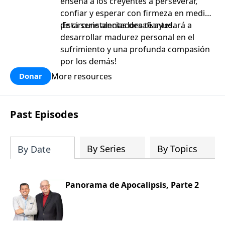
enseña a los creyentes a perseverar,
confiar y esperar con firmeza en medio
de circunstancias desafiantes.
¡Esta serie alentadora te ayudará a
desarrollar madurez personal en el
sufrimiento y una profunda compasión
por los demás!
More resources
Donar
Past Episodes
By Series
By Topics
By Date
Panorama de Apocalipsis, Parte 2