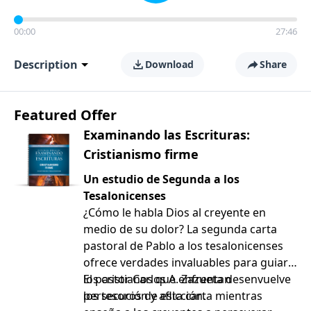
00:00
27:46
Description
Download
Share
Featured Offer
Examinando las Escrituras:
Cristianismo firme
Un estudio de Segunda a los
Tesalonicenses
¿Cómo le habla Dios al creyente en
medio de su dolor? La segunda carta
pastoral de Pablo a los tesalonicenses
ofrece verdades invaluables para guiar a
los cristianos que enfrentan
El pastor Carlos A. Zazueta desenvuelve
persecución y aflicción.
los tesoros de esta carta mientras