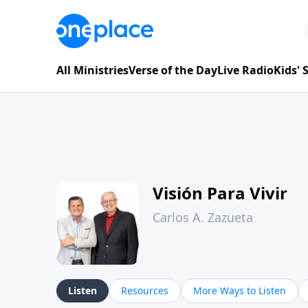
All Ministries
Verse of the Day
Live Radio
Kids'
Visión Para Vivir
Carlos A. Zazueta
Listen
Resources
More Ways to Listen