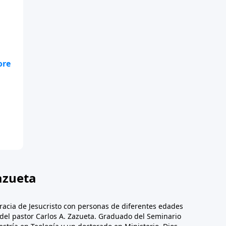
te
 y
,
in
n
ona
te
 y
azueta
racia de Jesucristo con personas de diferentes edades
n del pastor Carlos A. Zazueta. Graduado del Seminario