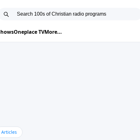
 Shows
Oneplace TV
More...
Articles