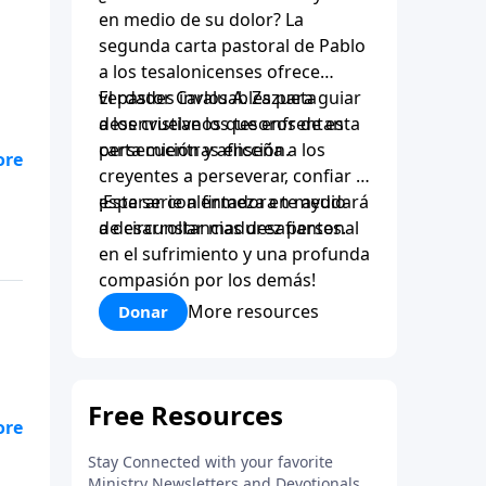
en medio de su dolor? La
segunda carta pastoral de Pablo
a los tesalonicenses ofrece
verdades invaluables para guiar
El pastor Carlos A. Zazueta
a los cristianos que enfrentan
desenvuelve los tesoros de esta
persecución y aflicción.
carta mientras enseña a los
creyentes a perseverar, confiar y
esperar con firmeza en medio
¡Esta serie alentadora te ayudará
o
de circunstancias desafiantes.
a desarrollar madurez personal
na
en el sufrimiento y una profunda
ra
compasión por los demás!
mo
More resources
Donar
Una
os