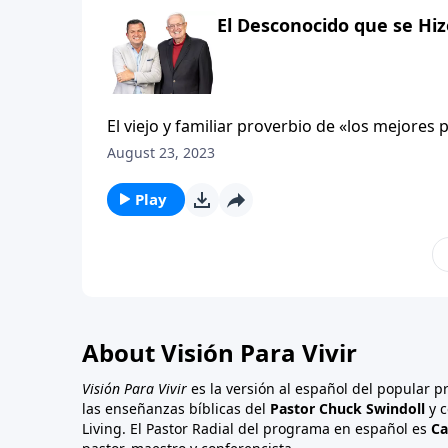
sobre su vida un poco de tiempo más que cu
El Desconocido que se Hi
al de un obituario. Al hacerlo, muchos de lo
la insignificancia pueden obtener valor para s
El viejo y familiar proverbio de «los mejor
no solo en la vida, sino también en las Escri
August 23, 2023
complicaciones, suelen ser las más profundas
caso clásico de esto. Como un meteoro que ca
Play
historia es Jabes, quien está en llamas por 
impacto. Jabes surge en medio de los epitafio
sobre su vida un poco de tiempo más que cu
al de un obituario. Al hacerlo, muchos de lo
la insignificancia pueden obtener valor para s
About Visión Para Vivir
Visión Para Vivir
es la versión al español del popular 
las enseñanzas bíblicas del
Pastor Chuck Swindoll
y c
Living. El Pastor Radial del programa en español es
Ca