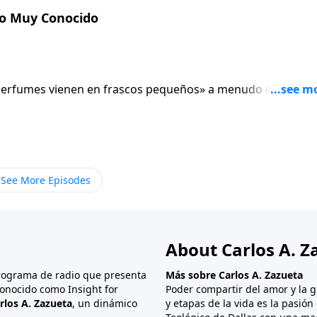
alquier otro mencionado en este contexto, no muy diferen
zo Muy Conocido
s que sienten que sus vidas están marcadas por la oscuridad
obresalir.
es perfumes vienen en frascos pequeños» a menudo es verdad
turas. Versículos pequeños de una línea o verdades simples s
. La historia que vamos a considerar en este estudio es un
e en la oscuridad de la noche, el personaje principal de la
unos momentos, pero el recuerdo de su vida nos deja un gra
s de las lápidas, mientras que el Espíritu de Dios se posici
See More Episodes
alquier otro mencionado en este contexto, no muy diferen
s que sienten que sus vidas están marcadas por la oscuridad
obresalir.
About Carlos A. Z
programa de radio que presenta
Más sobre Carlos A. Zazueta
onocido como Insight for
Poder compartir del amor y la g
rlos A. Zazueta
, un dinámico
y etapas de la vida es la pasió