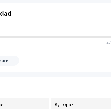
idad
27
hare
ies
By Topics