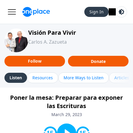
Sign In
Visión Para Vivir
Carlos A. Zazueta
Follow
Donate
Listen
Resources
More Ways to Listen
Articles
Poner la mesa: Preparar para exponer
las Escrituras
March 29, 2023