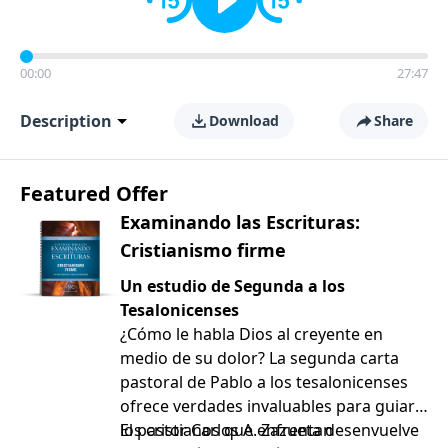
00:00
27:47
Description
Download
Share
Featured Offer
Examinando las Escrituras:
Cristianismo firme
Un estudio de Segunda a los
Tesalonicenses
¿Cómo le habla Dios al creyente en
medio de su dolor? La segunda carta
pastoral de Pablo a los tesalonicenses
ofrece verdades invaluables para guiar a
los cristianos que enfrentan
El pastor Carlos A. Zazueta desenvuelve