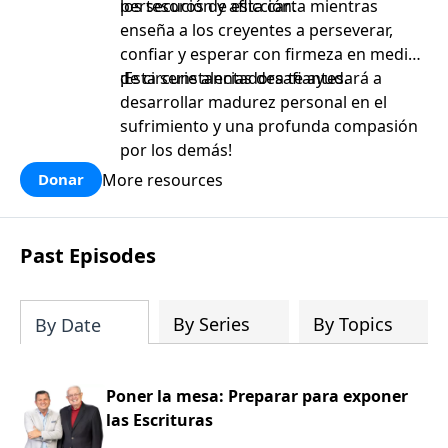
persecución y aflicción.
los tesoros de esta carta mientras
enseña a los creyentes a perseverar,
confiar y esperar con firmeza en medio
de circunstancias desafiantes.
¡Esta serie alentadora te ayudará a
desarrollar madurez personal en el
sufrimiento y una profunda compasión
por los demás!
More resources
Donar
Past Episodes
By Series
By Topics
By Date
Poner la mesa: Preparar para exponer
las Escrituras