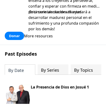
enseña a los creyentes a perseverar,
confiar y esperar con firmeza en medio
de circunstancias desafiantes.
¡Esta serie alentadora te ayudará a
desarrollar madurez personal en el
sufrimiento y una profunda compasión
por los demás!
More resources
Donar
Past Episodes
By Series
By Topics
By Date
La Presencia de Dios en Josué 1