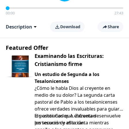
00:00
27:43
Description
Download
Share
Featured Offer
Examinando las Escrituras:
Cristianismo firme
Un estudio de Segunda a los
Tesalonicenses
¿Cómo le habla Dios al creyente en
medio de su dolor? La segunda carta
pastoral de Pablo a los tesalonicenses
ofrece verdades invaluables para guiar a
los cristianos que enfrentan
El pastor Carlos A. Zazueta desenvuelve
persecución y aflicción.
los tesoros de esta carta mientras