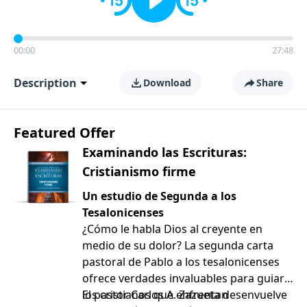
00:00
27:48
Description
Download
Share
Featured Offer
Examinando las Escrituras:
Cristianismo firme
Un estudio de Segunda a los
Tesalonicenses
¿Cómo le habla Dios al creyente en
medio de su dolor? La segunda carta
pastoral de Pablo a los tesalonicenses
ofrece verdades invaluables para guiar a
los cristianos que enfrentan
El pastor Carlos A. Zazueta desenvuelve