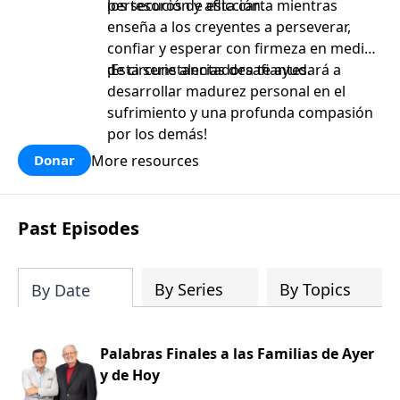
persecución y aflicción.
los tesoros de esta carta mientras
enseña a los creyentes a perseverar,
confiar y esperar con firmeza en medio
de circunstancias desafiantes.
¡Esta serie alentadora te ayudará a
desarrollar madurez personal en el
sufrimiento y una profunda compasión
por los demás!
More resources
Donar
Past Episodes
By Series
By Topics
By Date
Palabras Finales a las Familias de Ayer
y de Hoy