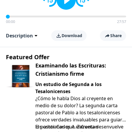
00:00
27:57
Description
Download
Share
Featured Offer
Examinando las Escrituras:
Cristianismo firme
Un estudio de Segunda a los
Tesalonicenses
¿Cómo le habla Dios al creyente en
medio de su dolor? La segunda carta
pastoral de Pablo a los tesalonicenses
ofrece verdades invaluables para guiar a
los cristianos que enfrentan
El pastor Carlos A. Zazueta desenvuelve