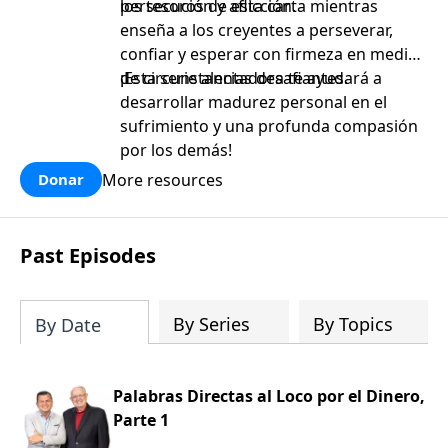
persecución y aflicción.
los tesoros de esta carta mientras
enseña a los creyentes a perseverar,
confiar y esperar con firmeza en medio
de circunstancias desafiantes.
¡Esta serie alentadora te ayudará a
desarrollar madurez personal en el
sufrimiento y una profunda compasión
por los demás!
More resources
Donar
Past Episodes
By Series
By Topics
By Date
Palabras Directas al Loco por el Dinero,
Parte 1