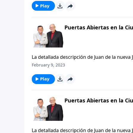
revelar lo que no habrá allí, dando así a imá
Play
Puertas Abiertas en la Ciu
La detallada descripción de Juan de la nuev
tenemos acerca del paraíso. Según vayamos l
February 9, 2023
pensar que este recorrido mental que harem
arte que están en exhibición para nuestro de
Play
el despliegue profético e inspirador del lug
Puertas Abiertas en la Ciu
La detallada descripción de Juan de la nuev