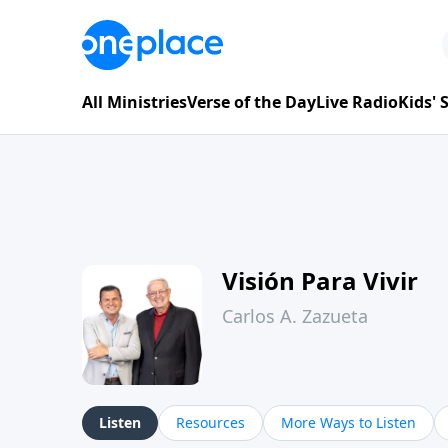
All Ministries
Verse of the Day
Live Radio
Kids'
Visión Para Vivir
Carlos A. Zazueta
Listen
Resources
More Ways to Listen