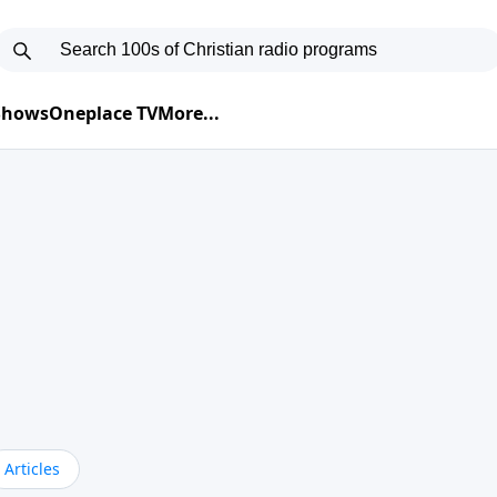
 Shows
Oneplace TV
More...
Articles