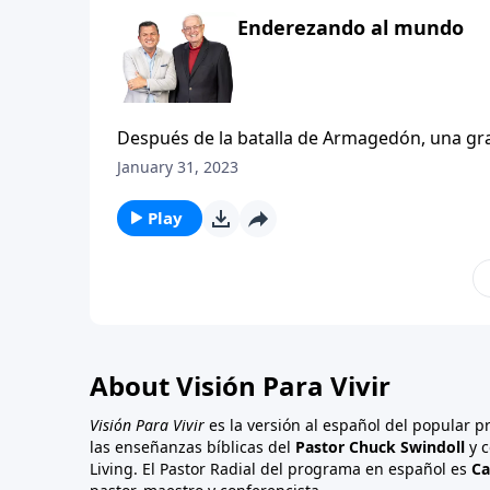
Enderezando al mundo
Después de la batalla de Armagedón, una gra
atado y arrojado al abismo por mil años. Crist
January 31, 2023
milenio (el período de los mil años), Satanás 
al lago de fuego y azufre para siempre.
Play
About Visión Para Vivir
Visión Para Vivir
es la versión al español del popular 
las enseñanzas bíblicas del
Pastor Chuck Swindoll
y c
Living. El Pastor Radial del programa en español es
Ca