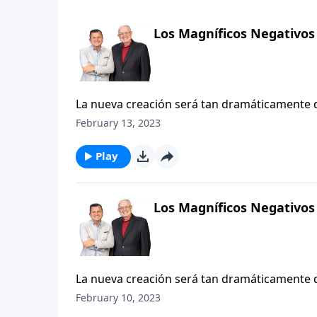
Los Magníficos Negativos 
La nueva creación será tan dramáticamente 
palabras para expresarlo. Para poder describ
February 13, 2023
espacio, el tiempo y por la maldición del pec
revelar lo que no habrá allí, dando así a imá
Play
Los Magníficos Negativos 
La nueva creación será tan dramáticamente 
palabras para expresarlo. Para poder describ
February 10, 2023
espacio, el tiempo y por la maldición del pec