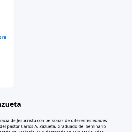
l
ado
azueta
racia de Jesucristo con personas de diferentes edades
n del pastor Carlos A. Zazueta. Graduado del Seminario