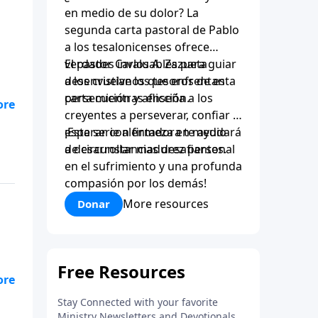
en medio de su dolor? La
segunda carta pastoral de Pablo
a los tesalonicenses ofrece
verdades invaluables para guiar
El pastor Carlos A. Zazueta
a los cristianos que enfrentan
desenvuelve los tesoros de esta
persecución y aflicción.
carta mientras enseña a los
es
creyentes a perseverar, confiar y
esperar con firmeza en medio
¡Esta serie alentadora te ayudará
de circunstancias desafiantes.
a desarrollar madurez personal
en el sufrimiento y una profunda
compasión por los demás!
More resources
Donar
es