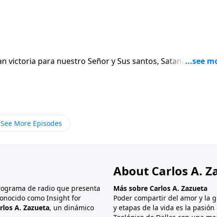
n victoria para nuestro Señor y Sus santos, Satanás será
o retornará para establecer Su reino en la tierra. Al final de
será desatado, solo para sufrir una derrota total y ser lanz
See More Episodes
About Carlos A. Z
programa de radio que presenta
Más sobre Carlos A. Zazueta
onocido como Insight for
Poder compartir del amor y la g
rlos A. Zazueta
, un dinámico
y etapas de la vida es la pasió