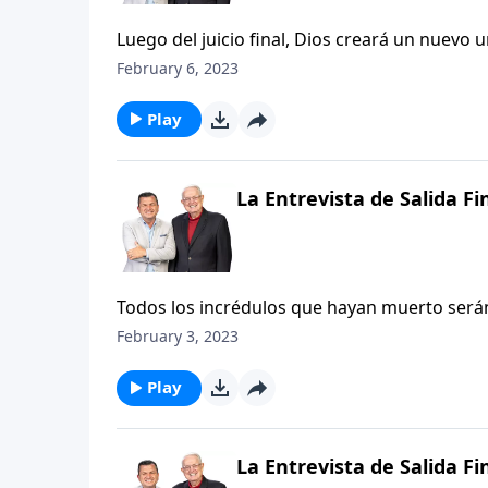
Luego del juicio final, Dios creará un nuevo 
Este «cielo nuevo y tierra nueva» (21:1) es l
February 6, 2023
Todo aquello que nos causa pena y dolor desa
para disfrutar: la presencia de Dios.
Play
La Entrevista de Salida Fi
Todos los incrédulos que hayan muerto será
para ser sentenciados a su destino final. No
February 3, 2023
sobre culpabilidad o inocencia, ni se ofrecer
este juicio no es el de decidir el destino de l
Play
decide después de la muerte, sino antes.
La Entrevista de Salida Fi