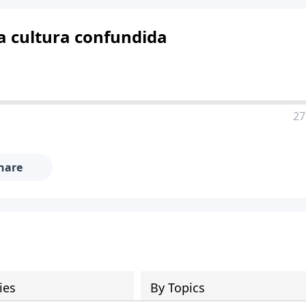
a cultura confundida
27
hare
ies
By Topics