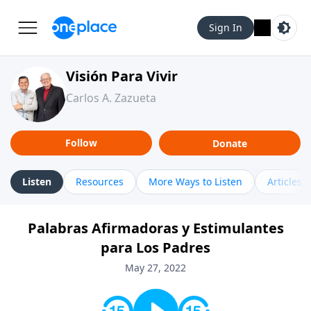
Sign In
Visión Para Vivir
Carlos A. Zazueta
Follow
Donate
Listen
Resources
More Ways to Listen
Articles
Palabras Afirmadoras y Estimulantes
para Los Padres
May 27, 2022