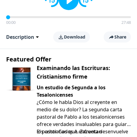
00:00
27:48
Description
Download
Share
Featured Offer
Examinando las Escrituras:
Cristianismo firme
Un estudio de Segunda a los
Tesalonicenses
¿Cómo le habla Dios al creyente en
medio de su dolor? La segunda carta
pastoral de Pablo a los tesalonicenses
ofrece verdades invaluables para guiar a
los cristianos que enfrentan
El pastor Carlos A. Zazueta desenvuelve