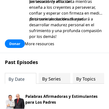
persecución y aflicción.
los tesoros de esta carta mientras
enseña a los creyentes a perseverar,
confiar y esperar con firmeza en medio
de circunstancias desafiantes.
¡Esta serie alentadora te ayudará a
desarrollar madurez personal en el
sufrimiento y una profunda compasión
por los demás!
More resources
Donar
Past Episodes
By Series
By Topics
By Date
Palabras Afirmadoras y Estimulantes
para Los Padres