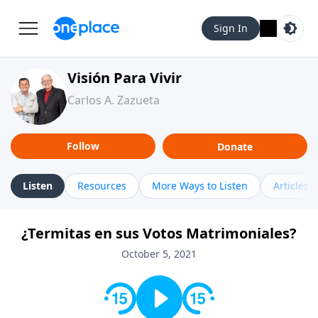
Sign In
Visión Para Vivir
Carlos A. Zazueta
Follow
Donate
Listen
Resources
More Ways to Listen
Articles
¿Termitas en sus Votos Matrimoniales?
October 5, 2021