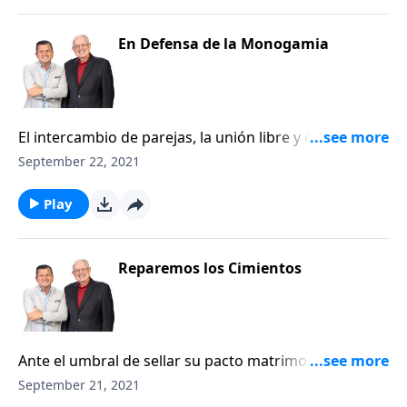
de décadas se consideraban tabú, introduciendo la
ofrece una dirección clara en relación con los
infidelidad y la pornografía en el lecho matrimonial.
materiales adecuados que se necesitan para
En todos estos estilos de vida alternativos, la Biblia es
En Defensa de la Monogamia
construir un matrimonio duradero
ignorada por completo o es racionalizada a los
extremos. ¿Será acaso que la monogamia es ya un
concepto pasado de moda? Para este estudio, vamos
a escuchar de nuevo a Aquel que originó el
El intercambio de parejas, la unión libre y el vivir en
matrimonio, a Aquel ante quien todas las personas
amasiato son realidades que ya no se ocultan bajo la
September 22, 2021
casadas son responsables: Dios.
sábana de la vergüenza y la deshonra. Algunas
parejas aceptan prácticas que hace tan solo un par
Play
de décadas se consideraban tabú, introduciendo la
infidelidad y la pornografía en el lecho matrimonial.
En todos estos estilos de vida alternativos, la Biblia es
Reparemos los Cimientos
ignorada por completo o es racionalizada a los
extremos. ¿Será acaso que la monogamia es ya un
concepto pasado de moda? Para este estudio, vamos
a escuchar de nuevo a Aquel que originó el
Ante el umbral de sellar su pacto matrimonial,
matrimonio, a Aquel ante quien todas las personas
muchas personas anticipan que después de algunos
September 21, 2021
casadas son responsables: Dios.
años de arduo trabajo y perseverancia, lograrán