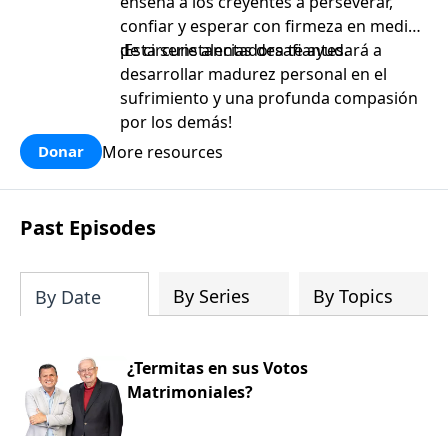
enseña a los creyentes a perseverar,
confiar y esperar con firmeza en medio
de circunstancias desafiantes.
¡Esta serie alentadora te ayudará a
desarrollar madurez personal en el
sufrimiento y una profunda compasión
por los demás!
More resources
Donar
Past Episodes
By Series
By Topics
By Date
¿Termitas en sus Votos
Matrimoniales?