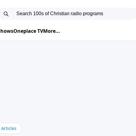
 Shows
Oneplace TV
More...
Articles