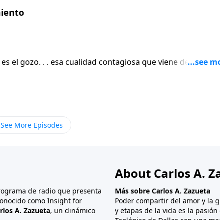
ola con el listón de generosidad y estampándola con el sell
miento
 es el gozo. . . esa cualidad contagiosa que viene de estar
e nuestras vidas. Tal gozo nos conduce a una vida libre de
to en cosas positivas, edificantes y excelentes que nos
a paz de Dios. ¡Qué increíble manera de vivir! Crecer en el
remos cómo esta manera de pensar nos conduce hacia la
Pablo, sino también aquellos a quienes él ministró. Aliént
See More Episodes
a maravillosa carta de gozo.
About Carlos A. Z
programa de radio que presenta
Más sobre Carlos A. Zazueta
onocido como Insight for
Poder compartir del amor y la g
rlos A. Zazueta
, un dinámico
y etapas de la vida es la pasió