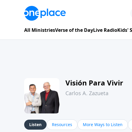
All Ministries
Verse of the Day
Live Radio
Kids'
Visión Para Vivir
Carlos A. Zazueta
Listen
Resources
More Ways to Listen