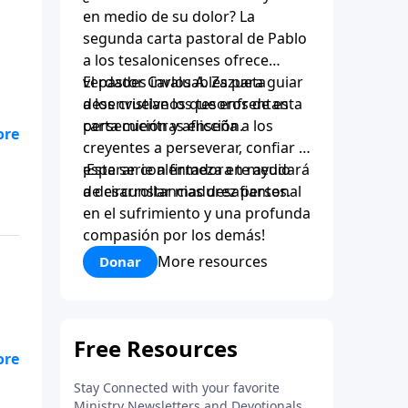
en medio de su dolor? La
segunda carta pastoral de Pablo
a los tesalonicenses ofrece
verdades invaluables para guiar
El pastor Carlos A. Zazueta
a los cristianos que enfrentan
desenvuelve los tesoros de esta
persecución y aflicción.
carta mientras enseña a los
creyentes a perseverar, confiar y
esperar con firmeza en medio
¡Esta serie alentadora te ayudará
de circunstancias desafiantes.
a desarrollar madurez personal
en el sufrimiento y una profunda
compasión por los demás!
More resources
Donar
en
ino
á