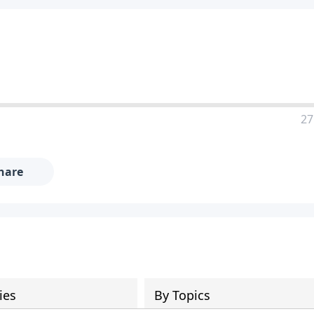
27
hare
ies
By Topics