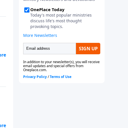
os.
a
o.
 Él
á
os.
a
o.
 Él
ue