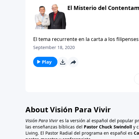
llena de esas verdades? Se envuelve sujetánd
El Misterio del Contenta
de la gracia de Dios.
El tema recurrente en la carta a los filipenses
seguros de que Cristo está en control total d
September 18, 2020
preocupaciones, a centrar nuestro pensamien
transforman y nos envuelven con la maravillos
Play
gozo y la paz de Dios. Y en este estudio ve
madurez espiritual. No únicamente la modeló 
al descubrir algunas verdades eternas de est
About Visión Para Vivir
Visión Para Vivir
es la versión al español del popular 
las enseñanzas bíblicas del
Pastor Chuck Swindoll
y c
Living. El Pastor Radial del programa en español es
Ca