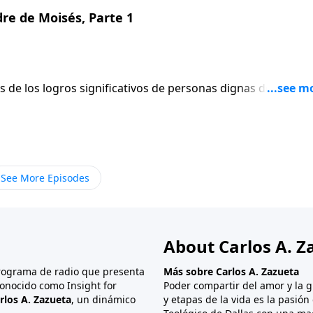
re de Moisés, Parte 1
os de los logros significativos de personas dignas de
on honor y dirigieron con sabiduría. ¿Pero quién los influ
áñenos a conocer a la madre que salvó la vida de un gran
See More Episodes
About Carlos A. Z
programa de radio que presenta
Más sobre Carlos A. Zazueta
onocido como Insight for
Poder compartir del amor y la g
rlos A. Zazueta
, un dinámico
y etapas de la vida es la pasió