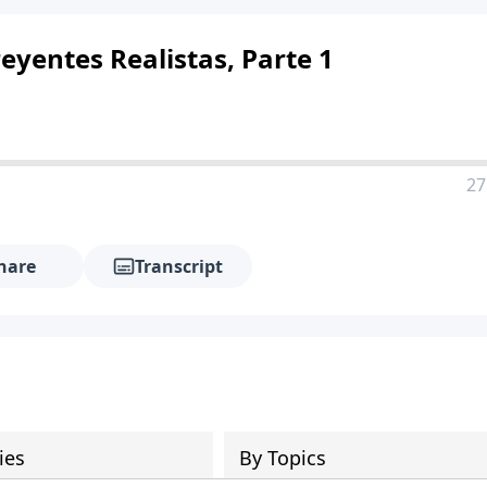
eyentes Realistas, Parte 1
27
hare
Transcript
ies
By Topics