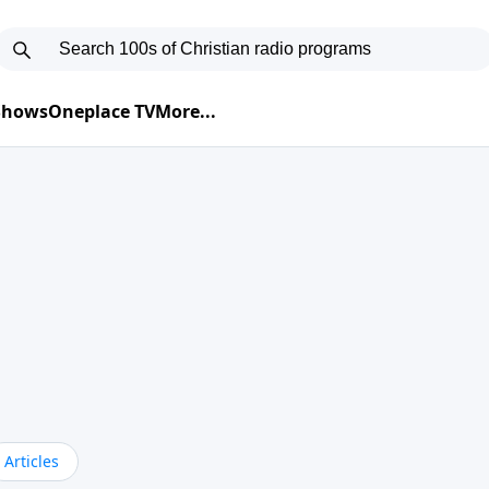
 Shows
Oneplace TV
More...
Articles