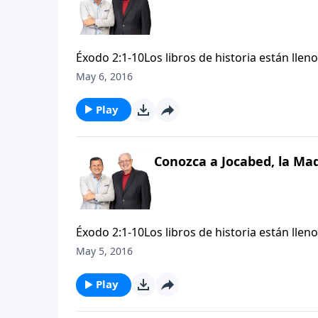
animó a renovar sus esperanzas a través del
Éxodo 2:1-10Los libros de historia están llen
mencionar, hombres y mujeres que sirvieron c
May 6, 2016
más? En muchos casos . . . una madre. Acomp
héroe de la Biblia, Moisés.
Play
Conozca a Jocabed, la Mad
Éxodo 2:1-10Los libros de historia están llen
mencionar, hombres y mujeres que sirvieron c
May 5, 2016
más? En muchos casos . . . una madre. Acomp
héroe de la Biblia, Moisés.
Play