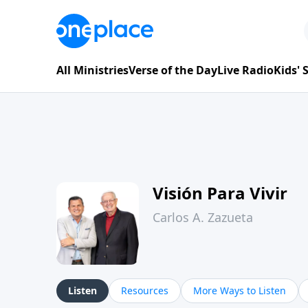
All Ministries
Verse of the Day
Live Radio
Kids'
Visión Para Vivir
Carlos A. Zazueta
Listen
Resources
More Ways to Listen