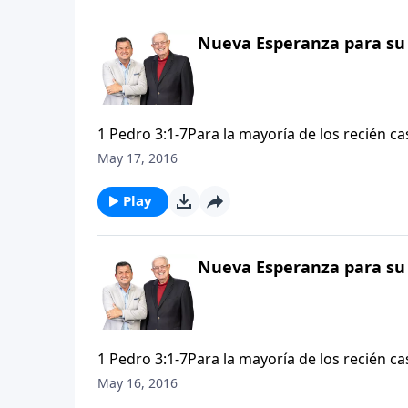
Nueva Esperanza para su 
1 Pedro 3:1-7Para la mayoría de los recién c
cuenta de que no pueden encontrarlo todo e
May 17, 2016
romántico a la luz de la luna, y en un trineo
Pero es la vida juntos después de la luna de m
Play
Para que dos personas vivan en una armonía d
relación matrimonial.
Nueva Esperanza para su 
1 Pedro 3:1-7Para la mayoría de los recién c
cuenta de que no pueden encontrarlo todo e
May 16, 2016
romántico a la luz de la luna, y en un trineo