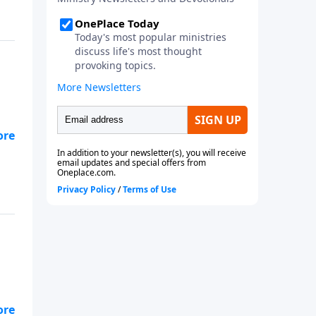
que
,
 Su