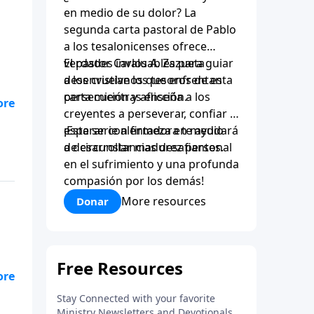
en medio de su dolor? La
segunda carta pastoral de Pablo
a los tesalonicenses ofrece
verdades invaluables para guiar
El pastor Carlos A. Zazueta
a los cristianos que enfrentan
desenvuelve los tesoros de esta
persecución y aflicción.
carta mientras enseña a los
creyentes a perseverar, confiar y
esperar con firmeza en medio
¡Esta serie alentadora te ayudará
ve.
de circunstancias desafiantes.
a desarrollar madurez personal
en el sufrimiento y una profunda
compasión por los demás!
More resources
Donar
ve.