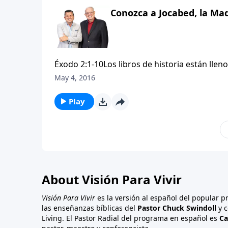
Conozca a Jocabed, la Mad
Éxodo 2:1-10Los libros de historia están llen
mencionar, hombres y mujeres que sirvieron c
May 4, 2016
más? En muchos casos . . . una madre. Acomp
héroe de la Biblia, Moisés.
Play
About Visión Para Vivir
Visión Para Vivir
es la versión al español del popular 
las enseñanzas bíblicas del
Pastor Chuck Swindoll
y c
Living. El Pastor Radial del programa en español es
Ca