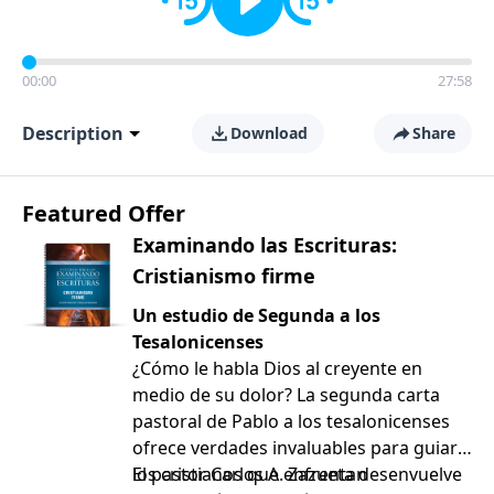
00:00
27:58
Description
Download
Share
Featured Offer
Examinando las Escrituras:
Cristianismo firme
Un estudio de Segunda a los
Tesalonicenses
¿Cómo le habla Dios al creyente en
medio de su dolor? La segunda carta
pastoral de Pablo a los tesalonicenses
ofrece verdades invaluables para guiar a
los cristianos que enfrentan
El pastor Carlos A. Zazueta desenvuelve