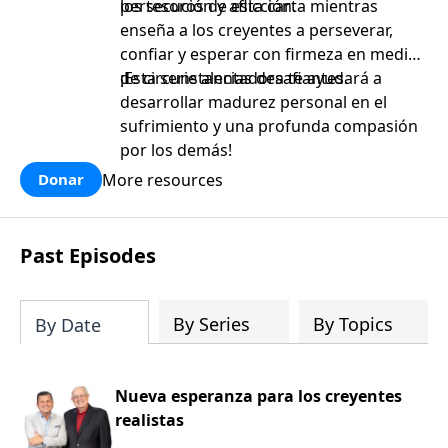
persecución y aflicción.
los tesoros de esta carta mientras
enseña a los creyentes a perseverar,
confiar y esperar con firmeza en medio
de circunstancias desafiantes.
¡Esta serie alentadora te ayudará a
desarrollar madurez personal en el
sufrimiento y una profunda compasión
por los demás!
More resources
Donar
Past Episodes
By Series
By Topics
By Date
Nueva esperanza para los creyentes
realistas