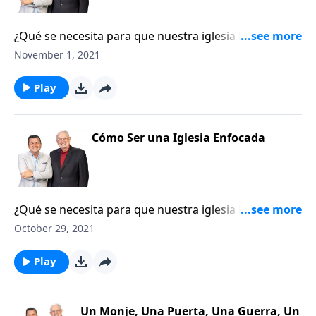
¿Qué se necesita para que nuestra iglesia haga una
verdadera diferencia en la comunidad? Necesita estar
November 1, 2021
enfocada, no ocupada con tantos programas y
actividades, sino enfocada en Cristo reflejando al
Play
mundo Su imagen.
Cómo Ser una Iglesia Enfocada
¿Qué se necesita para que nuestra iglesia haga una
verdadera diferencia en la comunidad? Necesita estar
October 29, 2021
enfocada, no ocupada con tantos programas y
actividades, sino enfocada en Cristo reflejando al
Play
mundo Su imagen.
Un Monje, Una Puerta, Una Guerra, Un