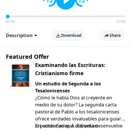
00:00
27:58
Description
Download
Share
Featured Offer
Examinando las Escrituras:
Cristianismo firme
Un estudio de Segunda a los
Tesalonicenses
¿Cómo le habla Dios al creyente en
medio de su dolor? La segunda carta
pastoral de Pablo a los tesalonicenses
ofrece verdades invaluables para guiar a
los cristianos que enfrentan
El pastor Carlos A. Zazueta desenvuelve