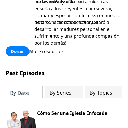
persecución y aflicción.
los tesoros de esta carta mientras
enseña a los creyentes a perseverar,
confiar y esperar con firmeza en medio
de circunstancias desafiantes.
¡Esta serie alentadora te ayudará a
desarrollar madurez personal en el
sufrimiento y una profunda compasión
por los demás!
More resources
Donar
Past Episodes
By Series
By Topics
By Date
Cómo Ser una Iglesia Enfocada