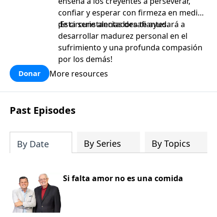
enseña a los creyentes a perseverar,
confiar y esperar con firmeza en medio
de circunstancias desafiantes.
¡Esta serie alentadora te ayudará a
desarrollar madurez personal en el
sufrimiento y una profunda compasión
por los demás!
More resources
Donar
Past Episodes
By Series
By Topics
By Date
Si falta amor no es una comida