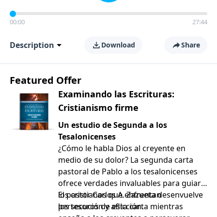
00:00
27:44
Description
Download
Share
Featured Offer
Examinando las Escrituras:
Cristianismo firme
Un estudio de Segunda a los
Tesalonicenses
¿Cómo le habla Dios al creyente en
medio de su dolor? La segunda carta
pastoral de Pablo a los tesalonicenses
ofrece verdades invaluables para guiar a
los cristianos que enfrentan
El pastor Carlos A. Zazueta desenvuelve
persecución y aflicción.
los tesoros de esta carta mientras