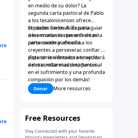
en medio de su dolor? La
segunda carta pastoral de Pablo
a los tesalonicenses ofrece
verdades invaluables para guiar
El pastor Carlos A. Zazueta
a los cristianos que enfrentan
desenvuelve los tesoros de esta
persecución y aflicción.
carta mientras enseña a los
creyentes a perseverar, confiar y
a
esperar con firmeza en medio
¡Esta serie alentadora te ayudará
l
de circunstancias desafiantes.
a desarrollar madurez personal
en el sufrimiento y una profunda
compasión por los demás!
More resources
Donar