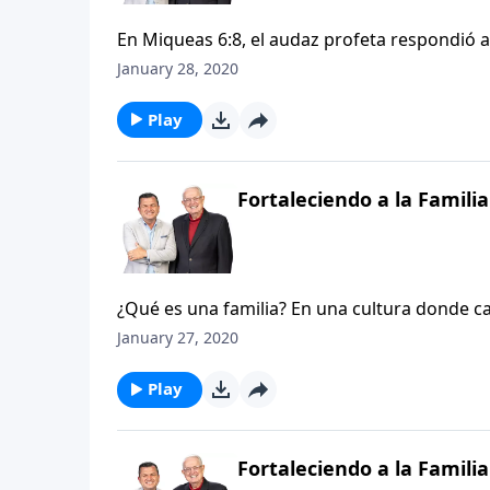
En Miqueas 6:8, el audaz profeta respondió 
espera Dios de nosotros? La respuesta de Miq
January 28, 2020
misericordia y andar humildemente con nuestr
que es correcto, sin importar las consecuenci
Play
nosotros en las vidas de los apóstoles del pri
Fortaleciendo a la Familia
¿Qué es una familia? En una cultura donde ca
hasta la relación padres e hijos, está en un pr
January 27, 2020
concepto real de lo que es una familia. Inclus
familiar ilustradas en la Biblia, es difícil p
Play
cuando nuestra cultura pinta un panorama ta
Fortaleciendo a la Familia