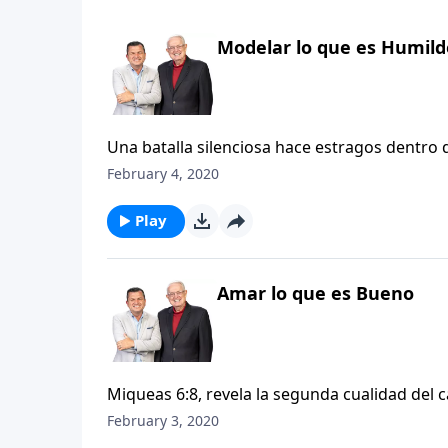
Modelar lo que es Humild
Una batalla silenciosa hace estragos dentro 
orgullo y la virtud de la humildad… el deseo 
February 4, 2020
sorprendernos que cuando Dios dirigió al pr
incluyó «andar humildemente con tu Dios» (Mi
Play
humildad y no la auto-promoción, un prerreq
Amar lo que es Bueno
Miqueas 6:8, revela la segunda cualidad del c
cualidad que generalmente se expresa en act
February 3, 2020
tanto la atención o quedan grabadas en la 