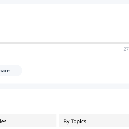
27
hare
ies
By Topics