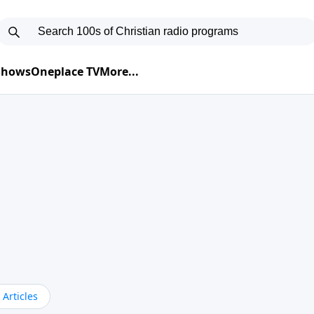
 Shows
Oneplace TV
More...
Articles