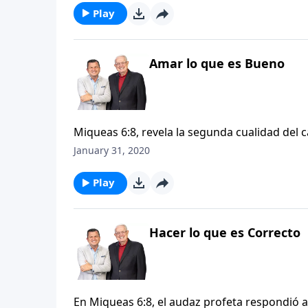
embargo, tal parece que todo lo que nos rod
Play
ejemplos bíblicos sobre estos actos maravil
puede ser el más notorio.
Amar lo que es Bueno
Miqueas 6:8, revela la segunda cualidad del c
cualidad que generalmente se expresa en act
January 31, 2020
tanto la atención o quedan grabadas en la 
embargo, tal parece que todo lo que nos rod
Play
ejemplos bíblicos sobre estos actos maravil
puede ser el más notorio.
Hacer lo que es Correcto
En Miqueas 6:8, el audaz profeta respondió 