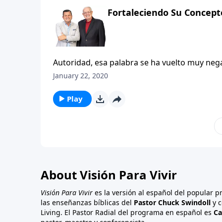
Fortaleciendo Su Concept
Autoridad, esa palabra se ha vuelto muy ne
la autoridad» pareciera ser el lema de nuestra 
January 22, 2020
Enfrentemos la realidad: esta generación no e
autoridades en nuestras vidas, personas qu
Play
obedecer. Rebelarse contra las autoridades t
última instancia, es la más grave de todas las
About Visión Para Vivir
Visión Para Vivir
es la versión al español del popular 
las enseñanzas bíblicas del
Pastor Chuck Swindoll
y c
Living. El Pastor Radial del programa en español es
Ca