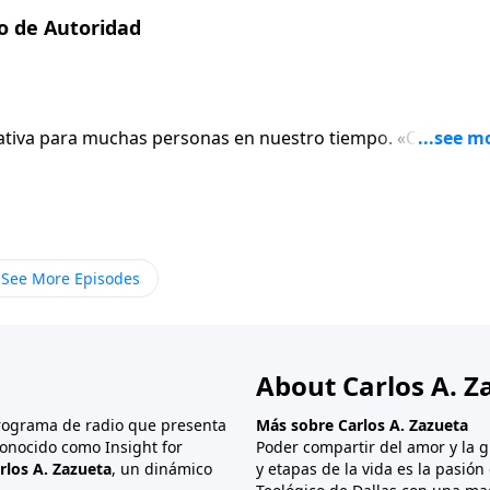
o de Autoridad
gativa para muchas personas en nuestro tiempo. «Cuestiona
cultura, y tal parece que «revelarse» es el rito de iniciación
s tierna sino dura. La Biblia dice que Dios ha puesto
e de un modo u otro establecen las reglas que debemos
errenales equivale a rebelarse en contra de Dios, que en
 rebeliones.
See More Episodes
About Carlos A. Z
programa de radio que presenta
Más sobre Carlos A. Zazueta
onocido como Insight for
Poder compartir del amor y la g
rlos A. Zazueta
, un dinámico
y etapas de la vida es la pasió