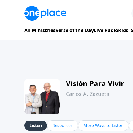
All Ministries
Verse of the Day
Live Radio
Kids'
Visión Para Vivir
Carlos A. Zazueta
Listen
Resources
More Ways to Listen