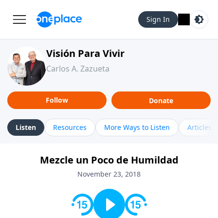
Sign In
Visión Para Vivir
Carlos A. Zazueta
Follow
Donate
Listen
Resources
More Ways to Listen
Articles
Mezcle un Poco de Humildad
November 23, 2018