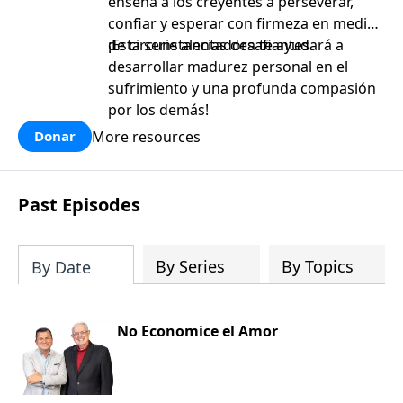
enseña a los creyentes a perseverar,
confiar y esperar con firmeza en medio
de circunstancias desafiantes.
¡Esta serie alentadora te ayudará a
desarrollar madurez personal en el
sufrimiento y una profunda compasión
por los demás!
More resources
Donar
Past Episodes
By Series
By Topics
By Date
No Economice el Amor