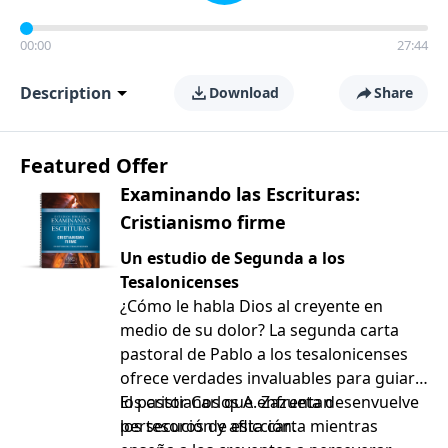
00:00
27:44
Description
Download
Share
Featured Offer
Examinando las Escrituras:
Cristianismo firme
Un estudio de Segunda a los
Tesalonicenses
¿Cómo le habla Dios al creyente en
medio de su dolor? La segunda carta
pastoral de Pablo a los tesalonicenses
ofrece verdades invaluables para guiar a
los cristianos que enfrentan
El pastor Carlos A. Zazueta desenvuelve
persecución y aflicción.
los tesoros de esta carta mientras