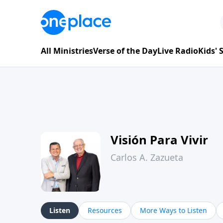
All Ministries
Verse of the Day
Live Radio
Kids'
Visión Para Vivir
Carlos A. Zazueta
Listen
Resources
More Ways to Listen