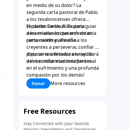
en medio de su dolor? La
segunda carta pastoral de Pablo
a los tesalonicenses ofrece
verdades invaluables para guiar
El pastor Carlos A. Zazueta
a los cristianos que enfrentan
desenvuelve los tesoros de esta
persecución y aflicción.
carta mientras enseña a los
creyentes a perseverar, confiar y
esperar con firmeza en medio
¡Esta serie alentadora te ayudará
de circunstancias desafiantes.
a desarrollar madurez personal
en el sufrimiento y una profunda
compasión por los demás!
More resources
Donar