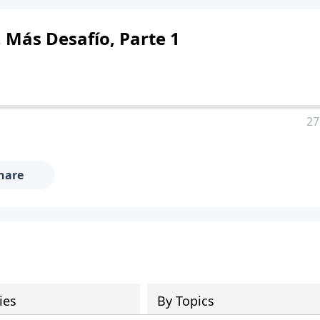
Más Desafío, Parte 1
27
hare
ies
By Topics