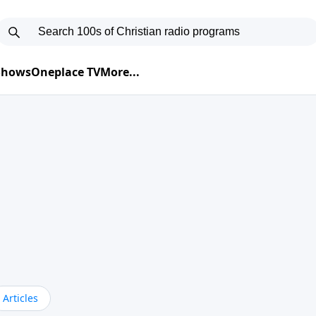
 Shows
Oneplace TV
More...
Articles